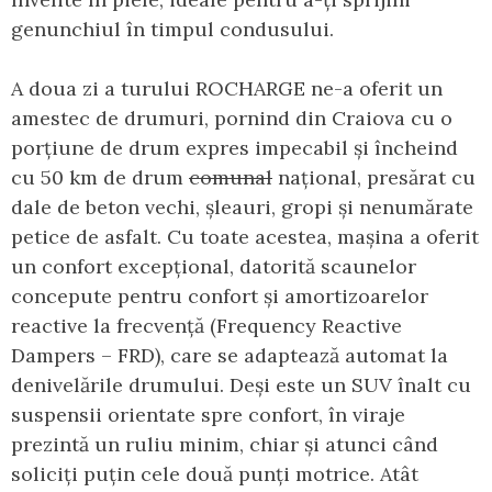
genunchiul în timpul condusului.
A doua zi a turului ROCHARGE ne-a oferit un
amestec de drumuri, pornind din Craiova cu o
porțiune de drum expres impecabil și încheind
cu 50 km de drum
comunal
național, presărat cu
dale de beton vechi, șleauri, gropi și nenumărate
petice de asfalt. Cu toate acestea, mașina a oferit
un confort excepțional, datorită scaunelor
concepute pentru confort și amortizoarelor
reactive la frecvență (Frequency Reactive
Dampers – FRD), care se adaptează automat la
denivelările drumului. Deși este un SUV înalt cu
suspensii orientate spre confort, în viraje
prezintă un ruliu minim, chiar și atunci când
soliciți puțin cele două punți motrice. Atât