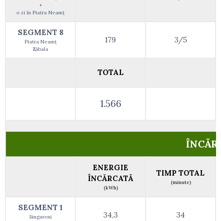
+
o zi în Piatra Neamț
SEGMENT 8
179
3/5
Piatra Neamț
Zăbala
TOTAL
1.566
ÎNCĂR
ENERGIE
TIMP TOTAL
ÎNCĂRCATĂ
(minute)
(kWh)
SEGMENT 1
34,3
34
Singureni