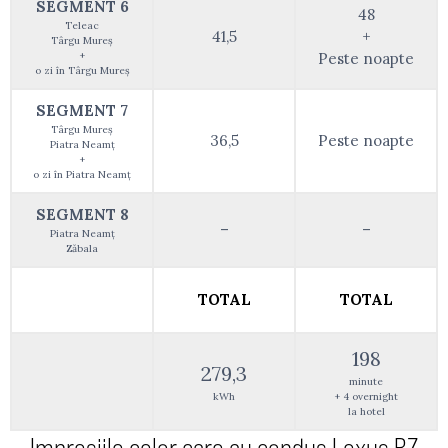
SEGMENT 6
48
Teleac
41,5
+
Târgu Mureș
+
Peste noapte
o zi în Târgu Mureș
SEGMENT 7
Târgu Mureș
36,5
Peste noapte
Piatra Neamț
+
o zi în Piatra Neamț
SEGMENT 8
–
–
Piatra Neamț
Zăbala
TOTAL
TOTAL
198
279,3
minute
kWh
+ 4 overnight
la hotel