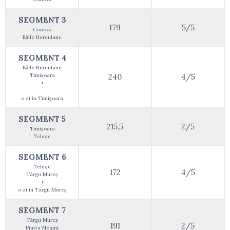
SEGMENT 3
179
5/5
Craiova
Băile Herculane
SEGMENT 4
Băile Herculane
Timișoara
240
4/5
+
o zi în Timișoara
SEGMENT 5
215,5
2/5
Timișoara
Teleac
SEGMENT 6
Teleac
172
4/5
Târgu Mureș
+
o zi în Târgu Mureș
SEGMENT 7
Târgu Mureș
191
2/5
Piatra Neamț