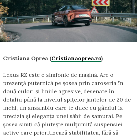
Cristiana Oprea (
Cristianaoprea.ro
)
Lexus RZ este o simfonie de mașină. Are o
prezență puternică pe șosea prin caroseria în
două culori și liniile agresive, desenate în
detaliu până la nivelul spițelor jantelor de 20 de
inchi, un ansamblu care te duce cu gândul la
precizia și eleganța unei săbii de samurai. Pe
șosea simți că plutește mulțumită suspensiei
active care prioritizează stabilitatea, fără să