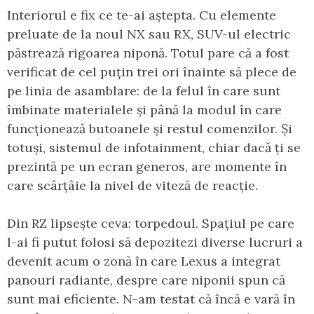
Interiorul e fix ce te-ai aștepta. Cu elemente
preluate de la noul NX sau RX, SUV-ul electric
păstrează rigoarea niponă. Totul pare că a fost
verificat de cel puțin trei ori înainte să plece de
pe linia de asamblare: de la felul în care sunt
îmbinate materialele și până la modul în care
funcționează butoanele și restul comenzilor. Și
totuși, sistemul de infotainment, chiar dacă ți se
prezintă pe un ecran generos, are momente în
care scârțâie la nivel de viteză de reacție.
Din RZ lipsește ceva: torpedoul. Spațiul pe care
l-ai fi putut folosi să depozitezi diverse lucruri a
devenit acum o zonă în care Lexus a integrat
panouri radiante, despre care niponii spun că
sunt mai eficiente. N-am testat că încă e vară în