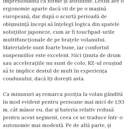
impresionantă ca forme și atitudine. Lexus are o
ergonomie aparte dacă vii de pe o mașină
europeană, dar după o scurtă perioadă de
obișnuință începi să înțelegi logica din spatele
soluțiilor japoneze, cum ar fi touchpad-urile
multifuncționale de pe brațele volanului.
Materialele sunt foarte bune, iar confortul
suspensiilor este excelent. Nici ținuta de drum
sau accelerațiile nu sunt de colo, RZ-ul reușind
să te implice destul de mult în experiența
condusului, dacă îți dorești asta.
Ca minusuri aș remarca poziția la volan gândită
în mod evident pentru persoane mai mici de 1,93
m, cât măsor eu, dar și bateria relativ redusă
pentru acest segment, ceea ce se traduce într-o
autonomie mai modestă. Pe de altă parte, și