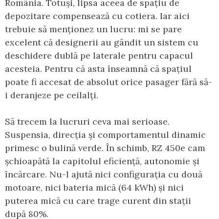
România. Totuși, lipsa aceea de spațiu de
depozitare compensează cu cotiera. Iar aici
trebuie să menționez un lucru: mi se pare
excelent că designerii au gândit un sistem cu
deschidere dublă pe laterale pentru capacul
acesteia. Pentru că asta înseamnă că spațiul
poate fi accesat de absolut orice pasager fără să-
i deranjeze pe ceilalți.
Să trecem la lucruri ceva mai serioase.
Suspensia, direcția și comportamentul dinamic
primesc o bulină verde. În schimb, RZ 450e cam
șchioapătă la capitolul eficiență, autonomie și
încărcare. Nu-l ajută nici configurația cu două
motoare, nici bateria mică (64 kWh) și nici
puterea mică cu care trage curent din stații
după 80%.