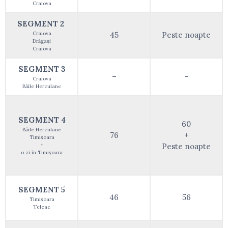
Craiova
SEGMENT 2
Craiova
45
Peste noapte
Drăgași
Craiova
SEGMENT 3
–
–
Craiova
Băile Herculane
SEGMENT 4
60
Băile Herculane
76
+
Timișoara
+
Peste noapte
o zi în Timișoara
SEGMENT 5
46
56
Timișoara
Teleac