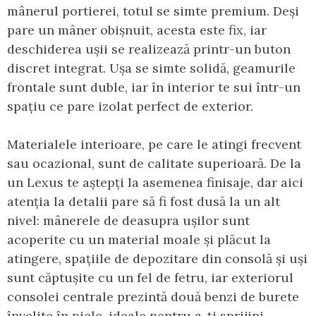
mânerul portierei, totul se simte premium. Deși
pare un mâner obișnuit, acesta este fix, iar
deschiderea ușii se realizează printr-un buton
discret integrat. Ușa se simte solidă, geamurile
frontale sunt duble, iar în interior te sui într-un
spațiu ce pare izolat perfect de exterior.
Materialele interioare, pe care le atingi frecvent
sau ocazional, sunt de calitate superioară. De la
un Lexus te aștepți la asemenea finisaje, dar aici
atenția la detalii pare să fi fost dusă la un alt
nivel: mânerele de deasupra ușilor sunt
acoperite cu un material moale și plăcut la
atingere, spațiile de depozitare din consolă și uși
sunt căptușite cu un fel de fetru, iar exteriorul
consolei centrale prezintă două benzi de burete
învelite în piele, ideale pentru a-ți sprijini