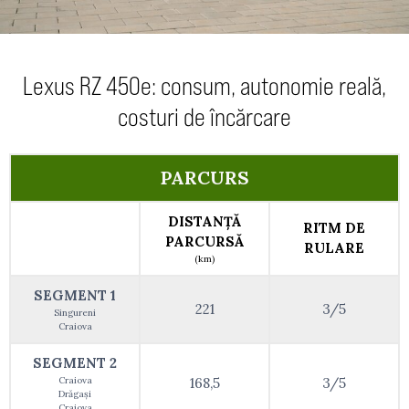
Lexus RZ 450e: consum, autonomie reală,
costuri de încărcare
PARCURS
DISTANȚĂ
RITM DE
PARCURSĂ
RULARE
(km)
SEGMENT 1
221
3/5
Singureni
Craiova
SEGMENT 2
Craiova
168,5
3/5
Drăgași
Craiova