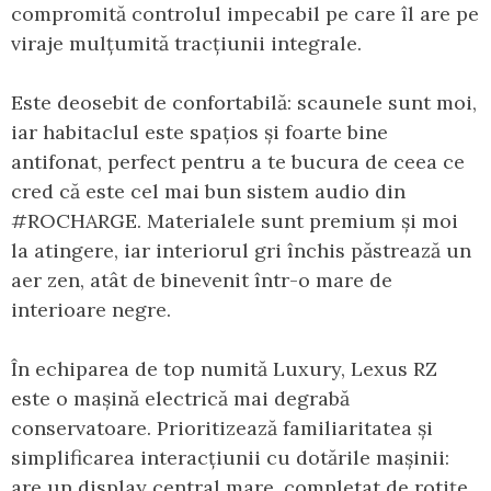
compromită controlul impecabil pe care îl are pe
viraje mulțumită tracțiunii integrale.
Este deosebit de confortabilă: scaunele sunt moi,
iar habitaclul este spațios și foarte bine
antifonat, perfect pentru a te bucura de ceea ce
cred că este cel mai bun sistem audio din
#ROCHARGE. Materialele sunt premium și moi
la atingere, iar interiorul gri închis păstrează un
aer zen, atât de binevenit într-o mare de
interioare negre.
În echiparea de top numită Luxury, Lexus RZ
este o mașină electrică mai degrabă
conservatoare. Prioritizează familiaritatea și
simplificarea interacțiunii cu dotările mașinii:
are un display central mare, completat de rotițe