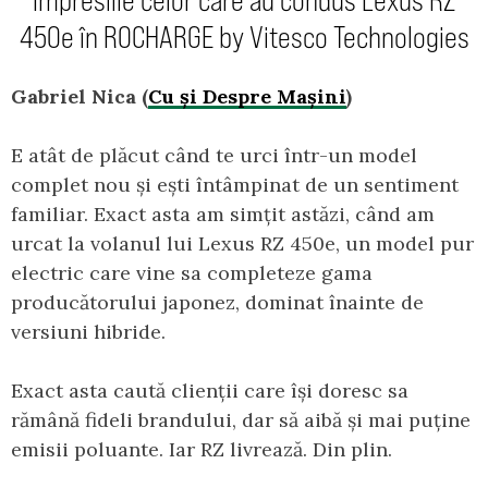
Impresiile celor care au condus Lexus RZ
450e în ROCHARGE by Vitesco Technologies
Gabriel Nica (
Cu și Despre Mașini
)
E atât de plăcut când te urci într-un model
complet nou și ești întâmpinat de un sentiment
familiar. Exact asta am simțit astăzi, când am
urcat la volanul lui Lexus RZ 450e, un model pur
electric care vine sa completeze gama
producătorului japonez, dominat înainte de
versiuni hibride.
Exact asta caută clienții care își doresc sa
rămână fideli brandului, dar să aibă și mai puține
emisii poluante. Iar RZ livrează. Din plin.