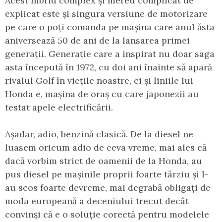
Acest hibrid complex și mereu complicat de
explicat este și singura versiune de motorizare
pe care o poți comanda pe mașina care anul ăsta
aniversează 50 de ani de la lansarea primei
generații. Generație care a inspirat nu doar saga
asta începută în 1972, cu doi ani înainte să apară
rivalul Golf în viețile noastre, ci și liniile lui
Honda e, mașina de oraș cu care japonezii au
testat apele electrificării.
Așadar, adio, benzină clasică. De la diesel ne
luasem oricum adio de ceva vreme, mai ales că
dacă vorbim strict de oamenii de la Honda, au
pus diesel pe mașinile proprii foarte târziu și l-
au scos foarte devreme, mai degrabă obligați de
moda europeană a deceniului trecut decât
convinși că e o soluție corectă pentru modelele