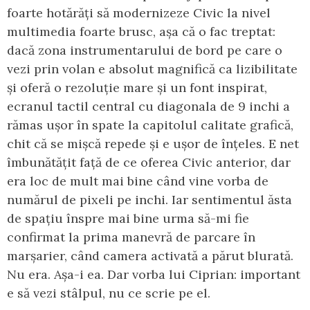
foarte hotărăți să modernizeze Civic la nivel
multimedia foarte brusc, așa că o fac treptat:
dacă zona instrumentarului de bord pe care o
vezi prin volan e absolut magnifică ca lizibilitate
și oferă o rezoluție mare și un font inspirat,
ecranul tactil central cu diagonala de 9 inchi a
rămas ușor în spate la capitolul calitate grafică,
chit că se mișcă repede și e ușor de înțeles. E net
îmbunătățit față de ce oferea Civic anterior, dar
era loc de mult mai bine când vine vorba de
numărul de pixeli pe inchi. Iar sentimentul ăsta
de spațiu înspre mai bine urma să-mi fie
confirmat la prima manevră de parcare în
marșarier, când camera activată a părut blurată.
Nu era. Așa-i ea. Dar vorba lui Ciprian: important
e să vezi stâlpul, nu ce scrie pe el.