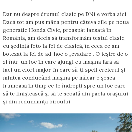
Dar nu despre drumul clasic pe DN1 e vorba aici.
Dacă tot am pus mâna pentru câteva zile pe noua
generație Honda Civic, proaspăt lansată în
România, am decis să transformăm testul clasic,
cu ședință foto la fel de clasică, în ceea ce am
botezat la fel de ad-hoc o „evadare”. O ieșire de o
zi într-un loc în care ajungi cu mașina fără să
faci un efort major, în care să-ți speli creierul și
mintea conducând mașina pe măcar o șosea
frumoasă în timp ce te îndrepți spre un loc care
să te liniștească și să te scoată din pâcla orașului
și din redundanța biroului.