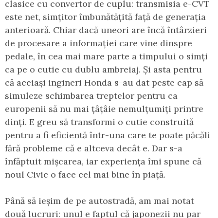
clasice cu convertor de cuplu: transmisia e-CVT
este net, simțitor îmbunătățită față de generația
anterioară. Chiar dacă uneori are încă întârzieri
de procesare a informației care vine dinspre
pedale, în cea mai mare parte a timpului o simți
ca pe o cutie cu dublu ambreiaj. Și asta pentru
că aceiași ingineri Honda s-au dat peste cap să
simuleze schimbarea treptelor pentru ca
europenii să nu mai țâțâie nemulțumiți printre
dinți. E greu să transformi o cutie construită
pentru a fi eficientă într-una care te poate păcăli
fără probleme că e altceva decât e. Dar s-a
înfăptuit mișcarea, iar experiența îmi spune că
noul Civic o face cel mai bine în piață.
Până să ieșim de pe autostradă, am mai notat
două lucruri: unul e faptul că japonezii nu par