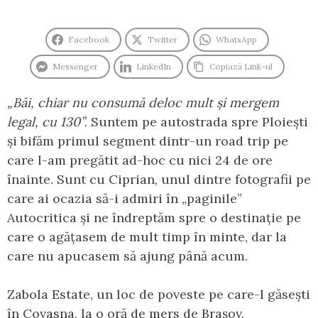
Facebook
Twitter
WhatsApp
Messenger
LinkedIn
Copiază Link-ul
„Băi, chiar nu consumă deloc mult și mergem
legal, cu 130”
. Suntem pe autostrada spre Ploiești
și bifăm primul segment dintr-un road trip pe
care l-am pregătit ad-hoc cu nici 24 de ore
înainte. Sunt cu Ciprian, unul dintre fotografii pe
care ai ocazia să-i admiri în „paginile”
Autocritica și ne îndreptăm spre o destinație pe
care o agățasem de mult timp în minte, dar la
care nu apucasem să ajung până acum.
Zabola Estate, un loc de poveste pe care-l găsești
în Covasna, la o oră de mers de Brașov.