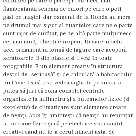
calitatea pe care o percepi. Nu-i cea mai
flamboaiantă schemă de culori pe care o poți
găsi pe mașini, dar oamenii de la Honda au mers
pe drumul mai sigur al nuanțelor care pe o parte
sunt ușor de curățat, pe de altă parte mulțumesc
cei mai mulți clienți europeni. Îți sare-n ochi
acel ornament în formă de fagure care acoperă
aeratoarele. E din plastic și-l vezi în toate
fotografiile. E un element creativ în structura
destul de „serioasă” și de calculată a habitaclului
lui Civic. Dacă n-ai vedea sigla de pe volan, ai
putea să juri că zona consolei centrale
organizate la milimetru și a butoanelor fizice (și
excelente) de climatizare sunt elemente create
de nemți. Apoi îți amintești că nemții au renunțat
la butoane fizice și că pe electrice s-au simțit
creativi când nu le-a cerut nimeni asta. Se