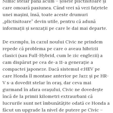
Nimic stelar până acum – șosele plictisitoare și
care omoară pasiunea. Când vrei să vezi fațetele
unei mașini, însă, toate aceste drumuri
„plictisitoare” devin utile, pentru că adună
informații și senzații pe care le dai mai departe.
De exemplu, în cazul noului Civic ne prindem
repede că problema pe care o aveau hibrizii
clasici (sau Full-Hybrid, cum le zic englezii) a
cam dispărut pe cea de-a 11-a generație a
compactei japoneze. Dacă sistemul e:HEV pe
care Honda îl montase anterior pe Jazz și pe HR-
V s-a dovedit stelar în oraș, dar ceva mai
gurmand în afara orașului, Civic ne dovedește
încă de la primii kilometri extraurbani că
lucrurile sunt net îmbunătățite odată ce Honda a
făcut un upgrade la nivel de putere pe Civic –