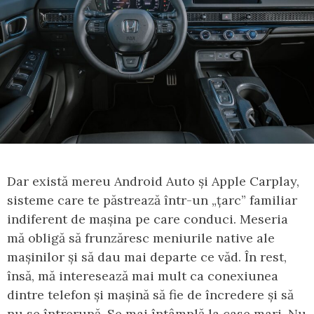
Dar există mereu Android Auto și Apple Carplay,
sisteme care te păstrează într-un „țarc” familiar
indiferent de mașina pe care conduci. Meseria
mă obligă să frunzăresc meniurile native ale
mașinilor și să dau mai departe ce văd. În rest,
însă, mă interesează mai mult ca conexiunea
dintre telefon și mașină să fie de încredere și să
nu se întrerupă. Se mai întâmplă la case mari. Nu