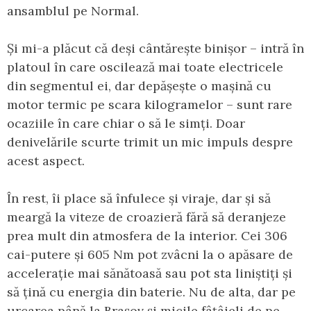
ansamblul pe Normal.
Și mi-a plăcut că deși cântărește binișor – intră în
platoul în care oscilează mai toate electricele
din segmentul ei, dar depășește o mașină cu
motor termic pe scara kilogramelor – sunt rare
ocaziile în care chiar o să le simți. Doar
denivelările scurte trimit un mic impuls despre
acest aspect.
În rest, îi place să înfulece și viraje, dar și să
meargă la viteze de croazieră fără să deranjeze
prea mult din atmosfera de la interior. Cei 306
cai-putere și 605 Nm pot zvâcni la o apăsare de
accelerație mai sănătoasă sau pot sta liniștiți și
să țină cu energia din baterie. Nu de alta, dar pe
urcarea până la Brașov și micile fâțâieli de pe