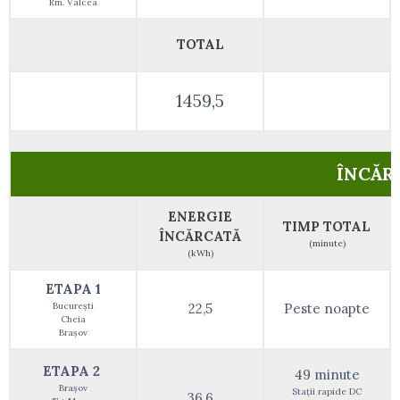
Rm. Vâlcea
TOTAL
1459,5
ÎNCĂR
ENERGIE
TIMP TOTAL
ÎNCĂRCATĂ
(minute)
(kWh)
ETAPA 1
București
22,5
Peste noapte
Cheia
Brașov
ETAPA 2
49 minute
Brașov
Stații rapide DC
36,6