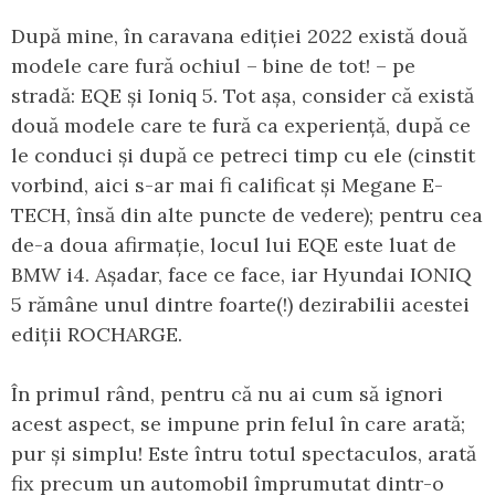
După mine, în caravana ediției 2022 există două
modele care fură ochiul – bine de tot! – pe
stradă: EQE și Ioniq 5. Tot așa, consider că există
două modele care te fură ca experiență, după ce
le conduci și după ce petreci timp cu ele (cinstit
vorbind, aici s-ar mai fi calificat și Megane E-
TECH, însă din alte puncte de vedere); pentru cea
de-a doua afirmație, locul lui EQE este luat de
BMW i4. Așadar, face ce face, iar Hyundai IONIQ
5 rămâne unul dintre foarte(!) dezirabilii acestei
ediții ROCHARGE.
În primul rând, pentru că nu ai cum să ignori
acest aspect, se impune prin felul în care arată;
pur și simplu! Este întru totul spectaculos, arată
fix precum un automobil împrumutat dintr-o