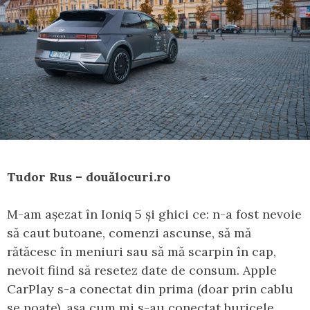
Tudor Rus – douălocuri.ro
M-am așezat în Ioniq 5 și ghici ce: n-a fost nevoie
să caut butoane, comenzi ascunse, să mă
rătăcesc în meniuri sau să mă scarpin în cap,
nevoit fiind să resetez date de consum. Apple
CarPlay s-a conectat din prima (doar prin cablu
se poate), așa cum mi s-au conectat buricele