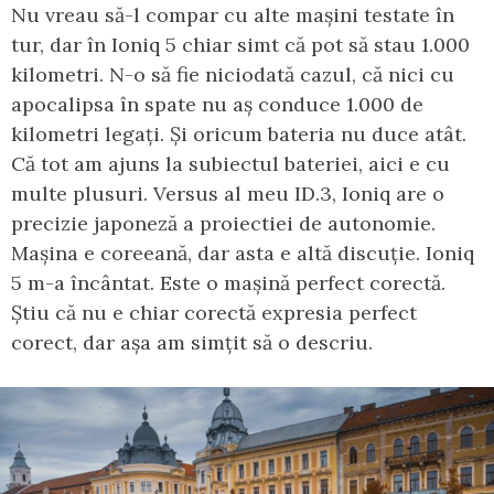
Nu vreau să-l compar cu alte mașini testate în
tur, dar în Ioniq 5 chiar simt că pot să stau 1.000
kilometri. N-o să fie niciodată cazul, că nici cu
apocalipsa în spate nu aș conduce 1.000 de
kilometri legați. Și oricum bateria nu duce atât.
Că tot am ajuns la subiectul bateriei, aici e cu
multe plusuri. Versus al meu ID.3, Ioniq are o
precizie japoneză a proiectiei de autonomie.
Mașina e coreeană, dar asta e altă discuție. Ioniq
5 m-a încântat. Este o mașină perfect corectă.
Știu că nu e chiar corectă expresia perfect
corect, dar așa am simțit să o descriu.