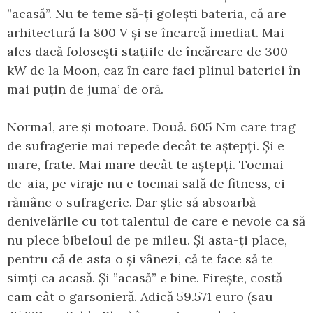
”acasă”. Nu te teme să-ți golești bateria, că are
arhitectură la 800 V și se încarcă imediat. Mai
ales dacă folosești stațiile de încărcare de 300
kW de la Moon, caz în care faci plinul bateriei în
mai puțin de juma’ de oră.
Normal, are și motoare. Două. 605 Nm care trag
de sufragerie mai repede decât te aștepți. Și e
mare, frate. Mai mare decât te aștepți. Tocmai
de-aia, pe viraje nu e tocmai sală de fitness, ci
rămâne o sufragerie. Dar știe să absoarbă
denivelările cu tot talentul de care e nevoie ca să
nu plece bibeloul de pe mileu. Și asta-ți place,
pentru că de asta o și vânezi, că te face să te
simți ca acasă. Și ”acasă” e bine. Firește, costă
cam cât o garsonieră. Adică 59.571 euro (sau