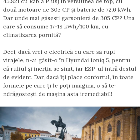
45.821 cu Rabla Plus) în versiunea de top, cu
două motoare de 305 CP și baterie de 72,6 kWh.
Dar unde mai găsești garsonieră de 305 CP? Una
care să consume 17-18 kWh/100 km, cu
climatizarea pornită?
Deci, dacă vrei o electrică cu care să rupi
virajele, n-ai găsit-o în Hyundai Ioniq 5, pentru
că ruliul și inerția se simt, iar ESP-ul intră destul
de evident. Dar, dacă îți place confortul, în toate
formele pe care ți le poți imagina, o să te-
ndrăgostești de mașina asta iremediabil!