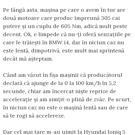
Pe lângă asta, mașina pe care o avem în tur are
două motoare care produc împreună 305 cai
putere și un cuplu de 605 Nm, adică mult peste
decent. Ok, e limpede că nu-ți oferă senzațiile pe
care le trăiești în BMW i4, dar în niciun caz nu
este lentă, dimpotrivă, este mult mai sprintenă
decât mă așteptam.
Când am văzut în fișa mașinii că producătorul
declară că ajunge de la 0 la 100 km/h în 5,2
secunde, chiar am încercat niște reprize de
accelerație și am simțit-o plină de zvâc. Pe scurt,
în niciun caz nu este o mașină lentă sau de care
să te rogi să accelereze.
Dar cel mai tare m-au uimit la Hyundai Ioniq 5