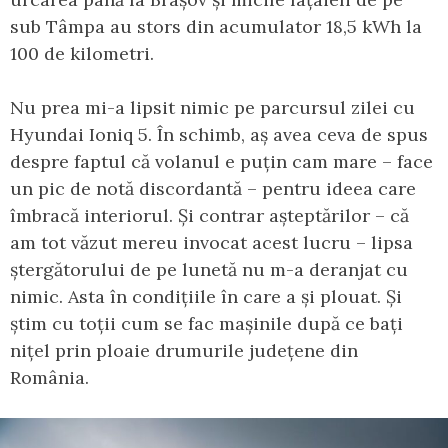
sub Tâmpa au stors din acumulator 18,5 kWh la
100 de kilometri.
Nu prea mi-a lipsit nimic pe parcursul zilei cu
Hyundai Ioniq 5. În schimb, aș avea ceva de spus
despre faptul că volanul e puțin cam mare – face
un pic de notă discordantă – pentru ideea care
îmbracă interiorul. Și contrar așteptărilor – că
am tot văzut mereu invocat acest lucru – lipsa
ștergătorului de pe lunetă nu m-a deranjat cu
nimic. Asta în condițiile în care a și plouat. Și
știm cu toții cum se fac mașinile după ce bați
nițel prin ploaie drumurile județene din
România.