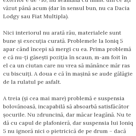
văzut până acum (dar în sensul bun, nu ca Dacia
Lodgy sau Fiat Multipla).
Nici interiorul nu arată rău, materialele sunt
bune și execuția curată. Problemele la Ioniq 5
apar când începi să mergi cu ea. Prima problemă
e că nu-ți găsești poziția în scaun, m-am foit în
el ca un ciutan care nu vrea să mănânce măr ras
cu biscuiți. A doua e că în mașină se aude gălăgie
de la rulatul pe asfalt.
A treia (și cea mai mare) problemă e suspensia
bolovănoasă, incapabilă să absoarbă satisfăcător
șocurile. Nu zdruncină, dar măcar leagănă. Nu te
dă cu capul de plafonieră, dar suspensia lui Ioniq
5 nu ignoră nici o pietricică de pe drum – dacă