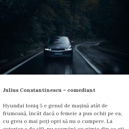
Julius Constantinescu – comediant
Hyundai Ioniq 5 e genul de mașină atât de
frumoasă, încât dacă o femeie a pus ochii pe ea,
cu greu o mai poți opri să nu o cumpere. La
exterior e de +10, nu seamănă cu nimic din ce ați