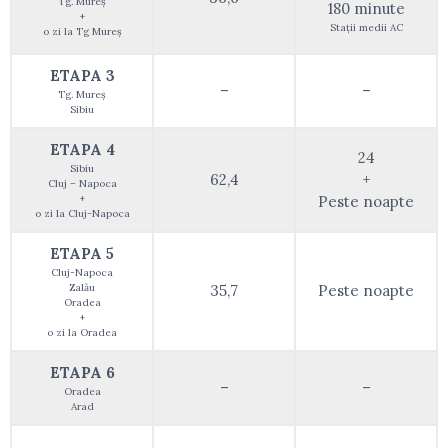
Tg. Mureș
180 minute
+
Stații medii AC
o zi la Tg Mureș
ETAPA 3
–
–
Tg. Mureș
Sibiu
ETAPA 4
24
Sibiu
62,4
+
Cluj – Napoca
+
Peste noapte
o zi la Cluj-Napoca
ETAPA 5
Cluj-Napoca
Zalău
35,7
Peste noapte
Oradea
+
o zi la Oradea
ETAPA 6
–
–
Oradea
Arad