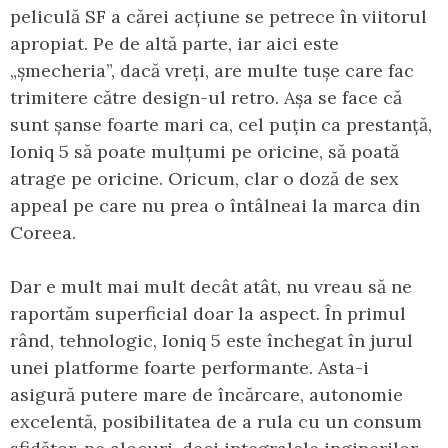
peliculă SF a cărei acțiune se petrece în viitorul
apropiat. Pe de altă parte, iar aici este
„șmecheria”, dacă vreți, are multe tușe care fac
trimitere către design-ul retro. Așa se face că
sunt șanse foarte mari ca, cel puțin ca prestanță,
Ioniq 5 să poate mulțumi pe oricine, să poată
atrage pe oricine. Oricum, clar o doză de sex
appeal pe care nu prea o întâlneai la marca din
Coreea.
Dar e mult mai mult decât atât, nu vreau să ne
raportăm superficial doar la aspect. În primul
rând, tehnologic, Ioniq 5 este închegat în jurul
unei platforme foarte performante. Asta-i
asigură putere mare de încărcare, autonomie
excelentă, posibilitatea de a rula cu un consum