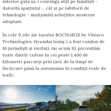
interior gata să-i convingă atât pe familiști –
datorită spațiului -, cât și pe iubitorii de
tehnologie – mulțumită soluțiilor moderne
adoptate.
În cele 9 zile ale turului ROCHARGE by Vitesco
Technologies, Hyundai Ioniq 5 a fost condus de
16 jurnaliști și invitați, iar acum îți prezentăm
toate datele culese în cei peste 1.400 de
kilometri parcurși prin țară: de la timpi de
încărcare până la autonomia în condiții reale de
trafic.