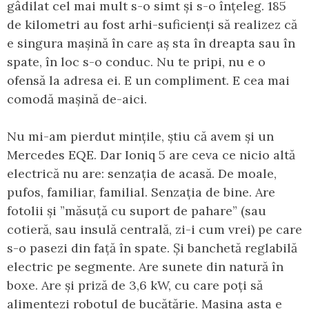
gâdilat cel mai mult s-o simt și s-o înțeleg. 185
de kilometri au fost arhi-suficienți să realizez că
e singura mașină în care aș sta în dreapta sau în
spate, în loc s-o conduc. Nu te pripi, nu e o
ofensă la adresa ei. E un compliment. E cea mai
comodă mașină de-aici.
Nu mi-am pierdut mințile, știu că avem și un
Mercedes EQE. Dar Ioniq 5 are ceva ce nicio altă
electrică nu are: senzația de acasă. De moale,
pufos, familiar, familial. Senzația de bine. Are
fotolii și ”măsuță cu suport de pahare” (sau
cotieră, sau insulă centrală, zi-i cum vrei) pe care
s-o pasezi din față în spate. Și banchetă reglabilă
electric pe segmente. Are sunete din natură în
boxe. Are și priză de 3,6 kW, cu care poți să
alimentezi robotul de bucătărie. Mașina asta e