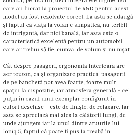
sfidător, pe alocuri, deci integralele inginerilor
care au lucrat la proiectul de R&D pentru acest
model au fost rezolvate corect. La asta se adaugă
și faptul că viața la volan e simpatică, nu teribil
de intrigantă, dar nici banală, iar asta este o
caracteristică excelentă pentru un automobil
care ar trebui să fie, cumva, de volum și nu nișat.
Cât despre pasageri, ergonomia interioară are
aer teuton, ca și organizare practică, pasagerii
de pe banchetă pot avea foarte, foarte mult
spațiu la dispoziție, iar atmosfera generală – cel
puțin în cazul unui exemplar configurat în
culori deschise – este de liniște, de relaxare. Iar
asta se apreciază mai ales la călătorii lungi, de
unde ajungem iar la unul dintre atuurile lui
Ioniq 5, faptul că poate fi pus la treabă în