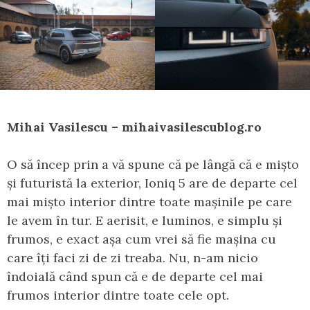
Mihai Vasilescu – mihaivasilescublog.ro
O să încep prin a vă spune că pe lângă că e mișto
și futuristă la exterior, Ioniq 5 are de departe cel
mai mișto interior dintre toate mașinile pe care
le avem în tur. E aerisit, e luminos, e simplu și
frumos, e exact așa cum vrei să fie mașina cu
care îți faci zi de zi treaba. Nu, n-am nicio
îndoială când spun că e de departe cel mai
frumos interior dintre toate cele opt.