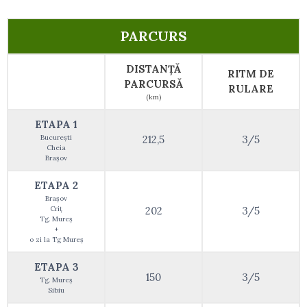
PARCURS
DISTANȚĂ
RITM DE
PARCURSĂ
RULARE
(km)
ETAPA 1
București
212,5
3/5
Cheia
Brașov
ETAPA 2
Brașov
Criț
202
3/5
Tg. Mureș
+
o zi la Tg Mureș
ETAPA 3
150
3/5
Tg. Mureș
Sibiu