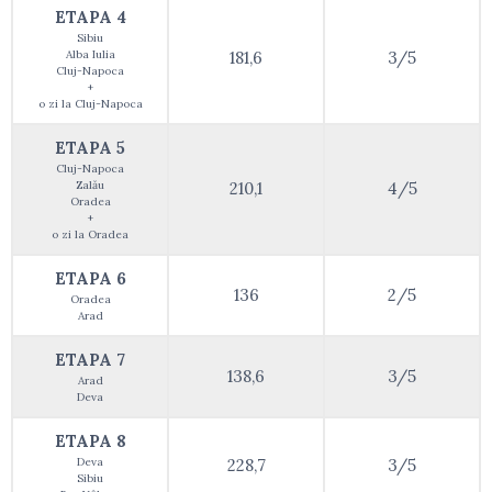
ETAPA 4
Sibiu
Alba Iulia
181,6
3/5
Cluj-Napoca
+
o zi la Cluj-Napoca
ETAPA 5
Cluj-Napoca
Zalău
210,1
4/5
Oradea
+
o zi la Oradea
ETAPA 6
136
2/5
Oradea
Arad
ETAPA 7
138,6
3/5
Arad
Deva
ETAPA 8
Deva
228,7
3/5
Sibiu