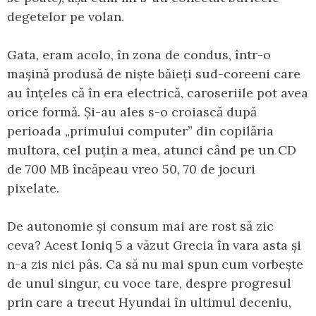
degetelor pe volan.
Gata, eram acolo, în zona de condus, într-o
mașină produsă de niște băieți sud-coreeni care
au înțeles că în era electrică, caroseriile pot avea
orice formă. Și-au ales s-o croiască după
perioada „primului computer” din copilăria
multora, cel puțin a mea, atunci când pe un CD
de 700 MB încăpeau vreo 50, 70 de jocuri
pixelate.
De autonomie și consum mai are rost să zic
ceva? Acest Ioniq 5 a văzut Grecia în vara asta și
n-a zis nici pâs. Ca să nu mai spun cum vorbește
de unul singur, cu voce tare, despre progresul
prin care a trecut Hyundai în ultimul deceniu,