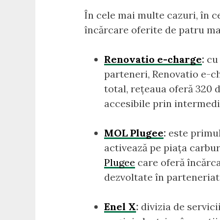
În cele mai multe cazuri, în 
încărcare oferite de patru ma
Renovatio e-charge
:
c
parteneri, Renovatio e-ch
total, rețeaua oferă 320 
accesibile prin intermedi
MOL Plugee
:
este primul
activează pe piața carbur
Plugee
care oferă încărca
dezvoltate în parteneria
Enel X
:
divizia de servic