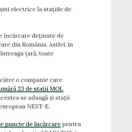
ni electrice la stațiile de
 de încărcare deținute de
are din România. Astfel, în
întreaga țară, toate
 către o companie care
umără 23 de stații MOL
cestea se adaugă și stații
ui european NEXT-E.
e puncte de încărcare
pentru