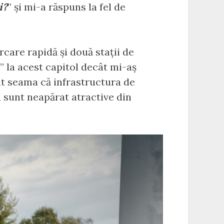
i?
” și mi-a răspuns la fel de
care rapidă și două stații de
t” la acest capitol decât mi-aș
at seama că infrastructura de
nu sunt neapărat atractive din