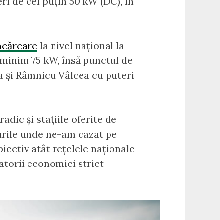
eri de cel puțin 50 kW (DC), în
ncărcare
la nivel național la
e minim 75 kW, însă punctul de
ra și Râmnicu Vâlcea cu puteri
adic și stațiile oferite de
lurile unde ne-am cazat pe
iectiv atât rețelele naționale
ratorii economici strict