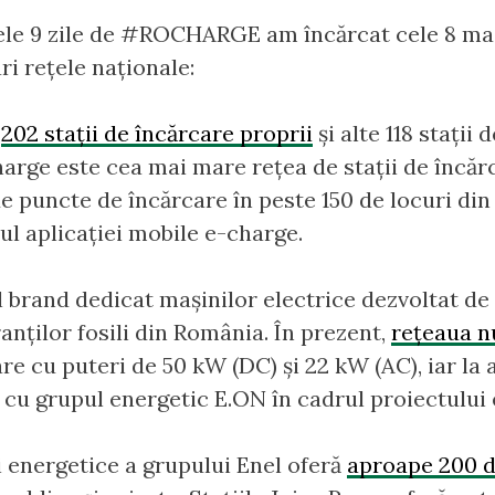
cele 9 zile de #ROCHARGE am încărcat cele 8 mași
ri rețele naționale:
u
202 stații de încărcare proprii
și alte 118 stații
arge este cea mai mare rețea de stații de încărc
de puncte de încărcare în peste 150 de locuri din 
ul aplicației mobile e-charge.
 brand dedicat mașinilor electrice dezvoltat de
anților fosili din România. În prezent,
rețeaua n
re cu puteri de 50 kW (DC) și 22 kW (AC), iar la a
t cu grupul energetic E.ON în cadrul proiectul
ii energetice a grupului Enel oferă
aproape 200 d