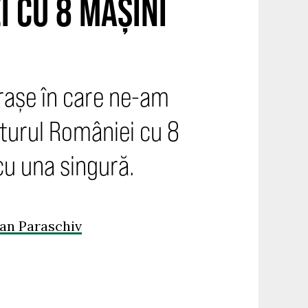
I CU 8 MAȘINI
orașe în care ne-am
 turul României cu 8
 cu una singură.
an Paraschiv