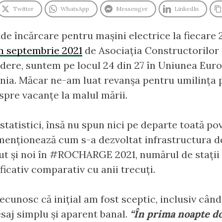
Twitter
WhatsApp
Messenger
LinkedIn
e încărcare pentru mașini electrice la fiecare 
în septembrie 2021
de Asociația Constructorilor
edere, suntem pe locul 24 din 27 în Uniunea Eur
ania. Măcar ne-am luat revanșa pentru umilința 
spre vacanțe la malul mării.
 statistici, însă nu spun nici pe departe toată 
 menționează cum s-a dezvoltat infrastructura de 
zut și noi în #ROCHARGE 2021, numărul de stații
icativ comparativ cu anii trecuți.
recunosc că inițial am fost sceptic, inclusiv cân
aj simplu și aparent banal.
“În prima noapte d