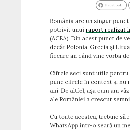
Facebook
România are un singur punct d
potrivit unui
raport realizat 
(ACEA). Din acest punct de v
decât Polonia, Grecia și Litu
fiecare an când vine vorba de
Cifrele seci sunt utile pentru
pune cifrele în context și nu
ani. De altfel, așa cum am vă
ale României a crescut semnif
Cu toate acestea, trebuie să 
WhatsApp într-o seară un mes