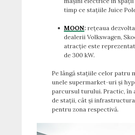
mașini electrice în spații
timp ce stațiile Juice Po
MOON
:
rețeaua dezvolta
dealerii Volkswagen, Skod
atracție este reprezentat
de 300 kW.
Pe lângă stațiile celor patru m
unele supermarket-uri și hype
parcursul turului. Practic, în
de stații, cât și infrastructu
pentru zona respectivă.