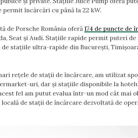
 publice și private. Stațiile Juice Pump oferă put
le permit încărcări cu până la 22 kW.
tă de Porsche România oferă
174 de puncte de î
a, Seat și Audi. Stațiile rapide permit puteri d
 de stațiile ultra-rapide din București, Timișoa
ari rețele de stații de încărcare, am utilizat spor
rmarket-uri, dar și stațiile disponibile la hote
 acest fel am putut evalua într-un mod cât mai ob
ra locală de stații de încărcare dezvoltată de ope