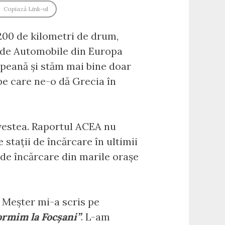
Copiază Link-ul
200 de kilometri de drum,
 de Automobile din Europa
opeană și stăm mai bine doar
pe care ne-o dă Grecia în
povestea. Raportul ACEA nu
stații de încărcare în ultimii
 de încărcare din marile orașe
d Meșter mi-a scris pe
ormim la Focșani”
. L-am