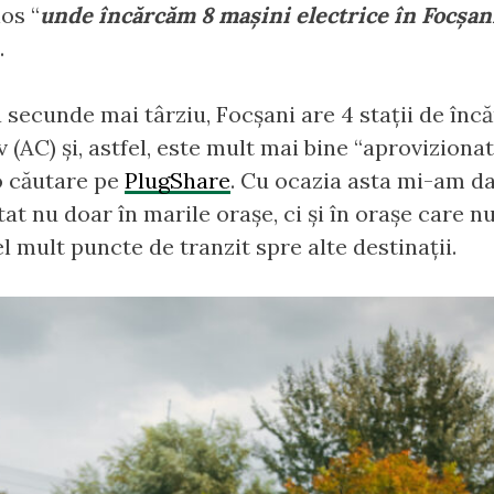
os “
unde încărcăm 8 mașini electrice în Focșan
.
secunde mai târziu, Focșani are 4 stații de încăr
 (AC) și, astfel, este mult mai bine “aproviziona
 o căutare pe
PlugShare
. Cu ocazia asta mi-am d
tat nu doar în marile orașe, ci și în orașe care 
el mult puncte de tranzit spre alte destinații.