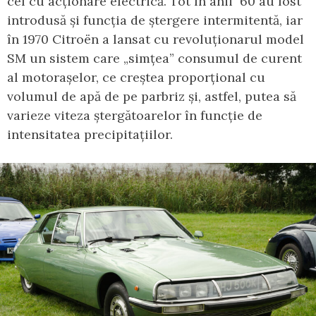
cel cu acționare electrică. Tot în anii `60 au fost
introdusă și funcția de ștergere intermitentă, iar
în 1970 Citroën a lansat cu revoluționarul model
SM un sistem care „simțea” consumul de curent
al motorașelor, ce creștea proporțional cu
volumul de apă de pe parbriz și, astfel, putea să
varieze viteza ștergătoarelor în funcție de
intensitatea precipitațiilor.