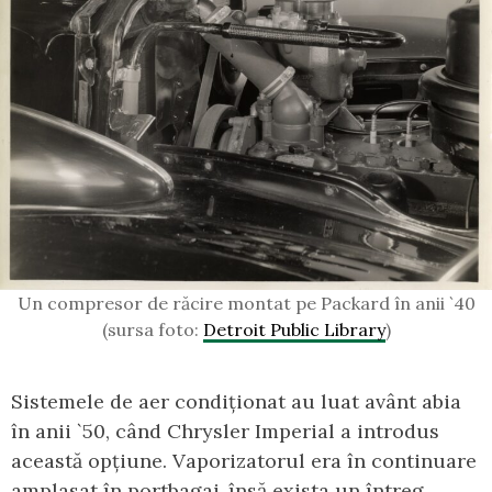
Un compresor de răcire montat pe Packard în anii `40
(sursa foto:
Detroit Public Library
)
Sistemele de aer condiționat au luat avânt abia
în anii `50, când Chrysler Imperial a introdus
această opțiune. Vaporizatorul era în continuare
amplasat în portbagaj, însă exista un întreg