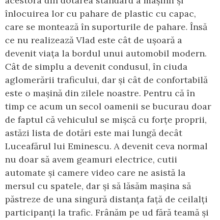
acestora din dotarea standard a mașinii și
înlocuirea lor cu pahare de plastic cu capac,
care se montează în suporturile de pahare. Însă
ce nu realizează Vlad este cât de ușoară a
devenit viața la bordul unui automobil modern.
Cât de simplu a devenit condusul, în ciuda
aglomerării traficului, dar și cât de confortabilă
este o mașină din zilele noastre. Pentru că în
timp ce acum un secol oamenii se bucurau doar
de faptul că vehiculul se mișcă cu forțe proprii,
astăzi lista de dotări este mai lungă decât
Luceafărul lui Eminescu. A devenit ceva normal
nu doar să avem geamuri electrice, cutii
automate și camere video care ne asistă la
mersul cu spatele, dar și să lăsăm mașina să
păstreze de una singură distanța față de ceilalți
participanți la trafic. Frânăm pe ud fără teamă și