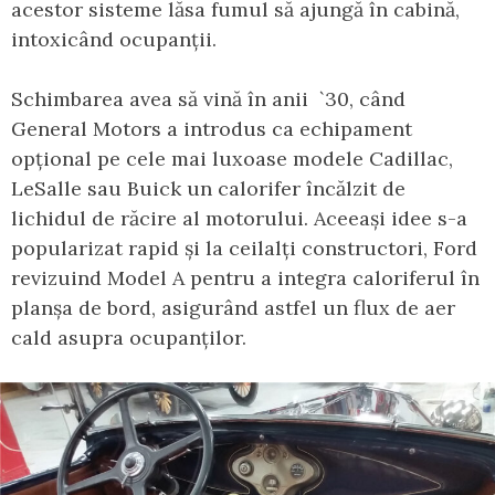
acestor sisteme lăsa fumul să ajungă în cabină,
intoxicând ocupanții.
Schimbarea avea să vină în anii `30, când
General Motors a introdus ca echipament
opțional pe cele mai luxoase modele Cadillac,
LeSalle sau Buick un calorifer încălzit de
lichidul de răcire al motorului. Aceeași idee s-a
popularizat rapid și la ceilalți constructori, Ford
revizuind Model A pentru a integra caloriferul în
planșa de bord, asigurând astfel un flux de aer
cald asupra ocupanților.