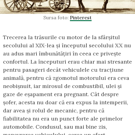
Sursa foto:
Pinterest
Trecerea la trăsurile cu motor de la sfârșitul
secolului al XIX-lea și începutul secolului XX nu
au adus mari îmbunătățiri în ceea ce privește
confortul. La începuturi erau chiar mai stresante
pentru pasageri decât vehiculele cu tracțiune
animală, pentru că zgomotul motorului era ceva
neobișnuit, iar mirosul de combustibil, ulei și
gaze de eșapament era pregnant. Cât despre
șofer, acesta nu doar că era expus la intemperii,
dar avea și rolul de mecanic, pentru că
fiabilitatea nu era un punct forte ale primelor
automobile. Condusul, sau mai bine zis,
manevrarea vehiculului, cerea un efort