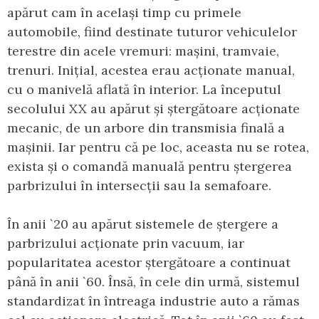
apărut cam în același timp cu primele
automobile, fiind destinate tuturor vehiculelor
terestre din acele vremuri: mașini, tramvaie,
trenuri. Inițial, acestea erau acționate manual,
cu o manivelă aflată în interior. La începutul
secolului XX au apărut și ștergătoare acționate
mecanic, de un arbore din transmisia finală a
mașinii. Iar pentru că pe loc, aceasta nu se rotea,
exista și o comandă manuală pentru ștergerea
parbrizului în intersecții sau la semafoare.
În anii `20 au apărut sistemele de ștergere a
parbrizului acționate prin vacuum, iar
popularitatea acestor ștergătoare a continuat
până în anii `60. Însă, în cele din urmă, sistemul
standardizat în întreaga industrie auto a rămas