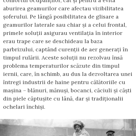
confortul ocupanților, cât și pentru a evita
aburirea geamurilor care afectau vizibilitatea
șoferului. Pe lângă posibilitatea de glisare a
geamurilor laterale sau chiar și a celui frontal,
primele soluții asigurau ventilația în interior
erau trape care se deschideau la baza
parbrizului, captând curenții de aer generați în
timpul rulării. Aceste soluții nu rezolvau însă
problema temperaturilor scăzute din timpul
iernii, care, în schimb, au dus la dezvoltarea unei
întregi industrii de haine pentru călătoriile cu
mașina – blănuri, mănuși, bocanci, căciuli și căști
din piele căptușite cu lână, dar și tradiționalii
ochelari închiși.