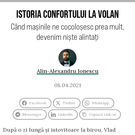
ISTORIA CONFORTULUI LA VOLAN
Când mașinile ne cocoloșesc prea mult,
devenim niște alintați
Alin-Alexandru Ionescu
08.04.2021
Facebook
Twitter
WhatsApp
Messenger
LinkedIn
Copiază Link-ul
După o zi lungă și istovitoare la birou, Vlad