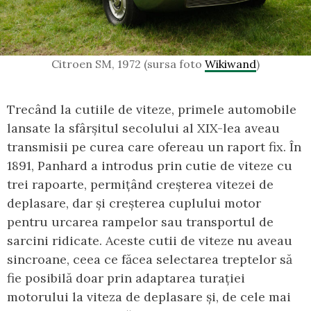
Citroen SM, 1972 (sursa foto
Wikiwand
)
Trecând la cutiile de viteze, primele automobile
lansate la sfârșitul secolului al XIX-lea aveau
transmisii pe curea care ofereau un raport fix. În
1891, Panhard a introdus prin cutie de viteze cu
trei rapoarte, permițând creșterea vitezei de
deplasare, dar și creșterea cuplului motor
pentru urcarea rampelor sau transportul de
sarcini ridicate. Aceste cutii de viteze nu aveau
sincroane, ceea ce făcea selectarea treptelor să
fie posibilă doar prin adaptarea turației
motorului la viteza de deplasare și, de cele mai