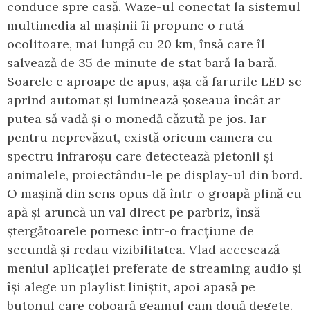
conduce spre casă. Waze-ul conectat la sistemul
multimedia al mașinii îi propune o rută
ocolitoare, mai lungă cu 20 km, însă care îl
salvează de 35 de minute de stat bară la bară.
Soarele e aproape de apus, așa că farurile LED se
aprind automat și luminează șoseaua încât ar
putea să vadă și o monedă căzută pe jos. Iar
pentru neprevăzut, există oricum camera cu
spectru infraroșu care detectează pietonii și
animalele, proiectându-le pe display-ul din bord.
O mașină din sens opus dă într-o groapă plină cu
apă și aruncă un val direct pe parbriz, însă
ștergătoarele pornesc într-o fracțiune de
secundă și redau vizibilitatea. Vlad accesează
meniul aplicației preferate de streaming audio și
își alege un playlist liniștit, apoi apasă pe
butonul care coboară geamul cam două degete.