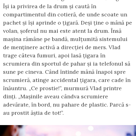
Își ia privirea de la drum și caută în
compartimentul din cotieră, de unde scoate un
pachet și își aprinde o țigară. Deși ține o mână pe
volan, șoferul nu mai este atent la drum. Însă
mașina rămâne pe bandă, mulțumită sistemului
de menținere activă a direcției de mers. Vlad
trage câteva fumuri, apoi lasă țigara în
scrumiera din sportul de pahar și ia telefonul să
sune pe cineva. Când întinde mână înapoi spre
scrumieră, atinge accidental țigara, care cade în
înăuntru. „Ce prostie!”, murmură Vlad printre
dinți. „Mașinile aveau cândva scrumiere
adevărate, în bord, nu pahare de plastic. Parcă s-
au prostit ăștia de tot!”.