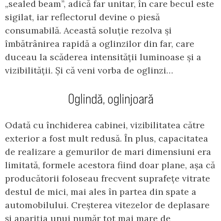
„sealed beam”, adică far unitar, în care becul este
sigilat, iar reflectorul devine o piesă
consumabilă. Această soluție rezolva și
îmbătrânirea rapidă a oglinzilor din far, care
duceau la scăderea intensității luminoase și a
vizibilității. Și că veni vorba de oglinzi…
Oglindă, oglinjoară
Odată cu închiderea cabinei, vizibilitatea către
exterior a fost mult redusă. În plus, capacitatea
de realizare a gemurilor de mari dimensiuni era
limitată, formele acestora fiind doar plane, așa că
producătorii foloseau frecvent suprafețe vitrate
destul de mici, mai ales în partea din spate a
automobilului. Creșterea vitezelor de deplasare
și apariția unui număr tot mai mare de