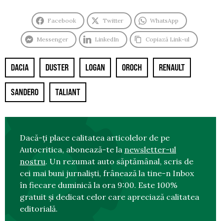
Facebook
Twitter
WhatsApp
Messenger
LinkedIn
Copiază Link-ul
DACIA
DUSTER
LOGAN
OROCH
RENAULT
SANDERO
TALIANT
Dacă-ți place calitatea articolelor de pe
Autocritica, abonează-te la
newsletter-ul
nostru
. Un rezumat auto săptămânal, scris de
cei mai buni jurnaliști, frânează la tine-n Inbox
în fiecare duminică la ora 9:00. Este 100%
gratuit și dedicat celor care apreciază calitatea
editorială.