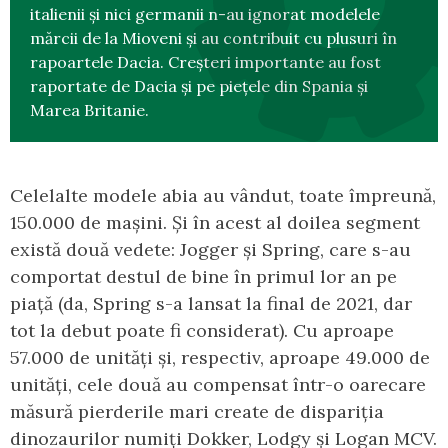
italienii și nici germanii n-au ignorat modelele
mărcii de la Mioveni și au contribuit cu plusuri în
rapoartele Dacia. Creșteri importante au fost
raportate de Dacia și pe piețele din Spania și
Marea Britanie.
Celelalte modele abia au vândut, toate împreună,
150.000 de mașini. Și în acest al doilea segment
există două vedete: Jogger și Spring, care s-au
comportat destul de bine în primul lor an pe
piață (da, Spring s-a lansat la final de 2021, dar
tot la debut poate fi considerat). Cu aproape
57.000 de unități și, respectiv, aproape 49.000 de
unități, cele două au compensat într-o oarecare
măsură pierderile mari create de dispariția
dinozaurilor numiți Dokker, Lodgy și Logan MCV.