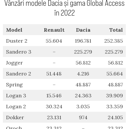
Vânzări modele Dacia și gama Global Access
în 2022
Model
Renault
Dacia
Total
Duster 2
55.604
196.781
252.385
Sandero 3
–
225.279
225.279
Jogger
–
56.812
56.812
Sandero 2
51.448
4.216
55.664
Spring
–
48.887
48.887
Logan 3
15.546
24.363
39.909
Logan 2
30.324
3.035
33.359
Dokker
23.131
974
24.105
Oroch
23.312
–
23.312