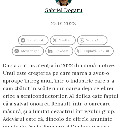
Gabriel Dogaru
25.01.2023
Facebook
Twitter
WhatsApp
Messenger
LinkedIn
Copiază Link-ul
Dacia a atras atenția în 2022 din două motive.
Unul este creșterea pe care marca a avut-o
aproape întreg anul, într-o industrie care s-a
cam zbătut în scăderi din cauza deja celebrei
crize a semiconductorilor. Al doilea este faptul
că a salvat onoarea Renault, într-o oarecare
măsură, și a limitat dezastrul întregului grup.
Adevărul este că, dincolo de cifrele anunțate
public de Dacia, Sandero și Duster au salvat