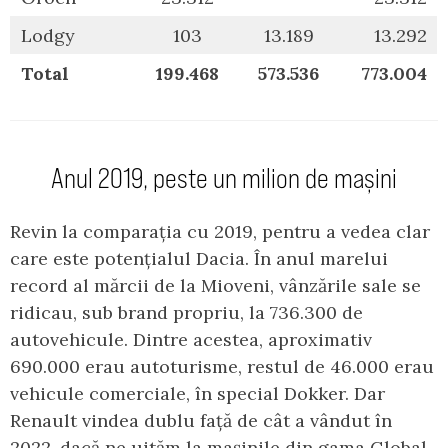
Lodgy
103
13.189
13.292
Total
199.468
573.536
773.004
Anul 2019, peste un milion de mașini
Revin la comparația cu 2019, pentru a vedea clar
care este potențialul Dacia. În anul marelui
record al mărcii de la Mioveni, vânzările sale se
ridicau, sub brand propriu, la 736.300 de
autovehicule. Dintre acestea, aproximativ
690.000 erau autoturisme, restul de 46.000 erau
vehicule comerciale, în special Dokker. Dar
Renault vindea dublu față de cât a vândut în
2022, dacă ne uităm la mașinile din gama Global