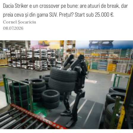
Dacia Striker e un crossover pe bune: are atuuri de break, dar
preia ceva și din gama SUV. Prețul? Start sub 25.000 €.
Cornel Șocariciu
08.07.2026