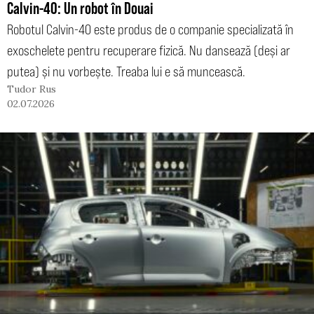
Calvin-40: Un robot în Douai
Robotul Calvin-40 este produs de o companie specializată în
exoschelete pentru recuperare fizică. Nu dansează (deși ar
putea) și nu vorbește. Treaba lui e să muncească.
Tudor Rus
02.07.2026