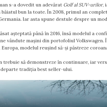
iguan s-a dovedit un adevărat
Golf al SUV-urilor
, 
 băiatul bun la toate. În 2008, primul an complet
ermania. Iar asta spune destule despre un model
sat așteptată până în 2016, însă modelul a confi
ine vândute mașini din portofoliul Volkswagen. Î
uropa, modelul reușind să-și păstreze coroana a
n trebuie să demonstreze în continuare, iar versi
departe tradiția best seller-ului.