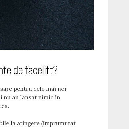
nte de facelift?
nsare pentru cele mai noi
ii nu au lansat nimic în
tea.
ibile la atingere (împrumutat