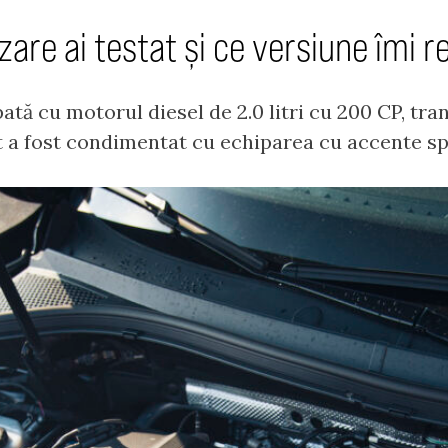
zare ai testat și ce versiune îmi 
pată cu motorul diesel de 2.0 litri cu 200 CP, tr
et a fost condimentat cu echiparea cu accente sp