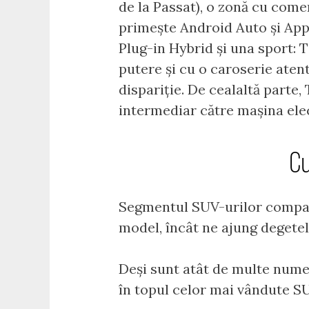
de la Passat), o zonă cu comen
primește Android Auto și Appl
Plug-in Hybrid și una sport: 
putere și cu o caroserie atent
dispariție. De cealaltă parte,
intermediar către mașina elec
Cu
Segmentul SUV-urilor compact
model, încât ne ajung degete
Deși sunt atât de multe nume
în topul celor mai vândute S