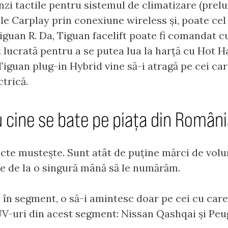
zi tactile pentru sistemul de climatizare (prelua
e Carplay prin conexiune wireless și, poate cel
Tiguan R. Da, Tiguan facelift poate fi comandat 
 lucrată pentru a se putea lua la harță cu Hot H
 Tiguan plug-in Hybrid vine să-i atragă pe cei car
trică.
 cine se bate pe piața din Român
e mustește. Sunt atât de puține mărci de volum
le de la o singură mână să le numărăm.
 în segment, o să-i amintesc doar pe cei cu care
UV-uri din acest segment: Nissan Qashqai și Peu