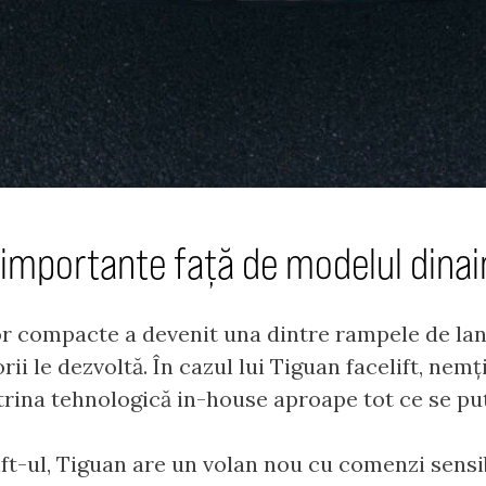
i importante față de modelul dinai
lor compacte a devenit una dintre rampele de la
ii le dezvoltă. În cazul lui Tiguan facelift, nemț
itrina tehnologică in-house aproape tot ce se pu
lift-ul, Tiguan are un volan nou cu comenzi sens