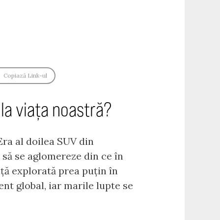
Copiază Link-ul
 la viața noastră?
Era al doilea SUV din
 să se aglomereze din ce în
ță explorată prea puțin în
nt global, iar marile lupte se