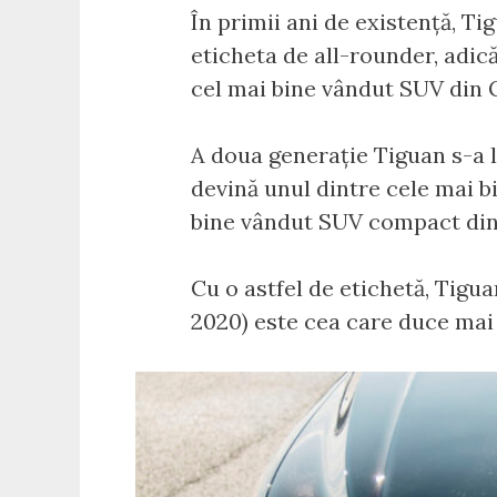
În primii ani de existență, T
eticheta de all-rounder, adică
cel mai bine vândut SUV din G
A doua generație Tiguan s-a lă
devină unul dintre cele mai b
bine vândut SUV compact din E
Cu o astfel de etichetă, Tigua
2020) este cea care duce mai 