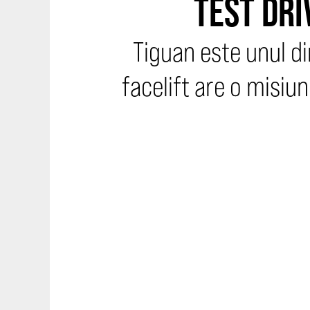
TEST DRI
Tiguan este unul din
facelift are o misiu