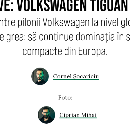
VE: VOLKSWAGEN TIGUAN
tre pilonii Volkswagen la nivel gl
ne grea: să continue dominația în
compacte din Europa.
Cornel Șocariciu
Foto:
Ciprian Mihai