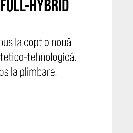
 FULL-HYBRID
 pus la copt o nouă
stetico-tehnologică.
os la plimbare.