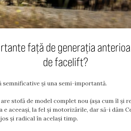
portante față de generația anterio
de facelift?
ă semnificative și una semi-importantă.
ift are stofă de model complet nou (așa cum îl ș
a e aceeași, la fel și motorizările, dar să-i dăm C
os și radical în același timp.