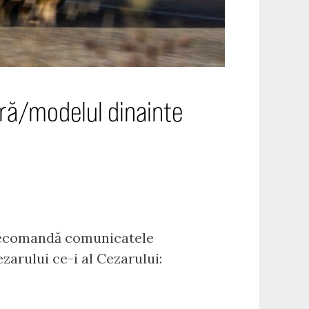
ară/modelul dinainte
i recomandă comunicatele
ezarului ce-i al Cezarului: