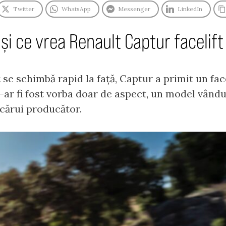
Twitter
WhatsApp
Messenger
LinkedIn
și ce vrea Renault Captur facelift
 schimbă rapid la față, Captur a primit un face
 n-ar fi fost vorba doar de aspect, un model vând
icărui producător.