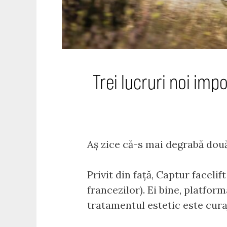
Trei lucruri noi im
Aș zice că-s mai degrabă dou
Privit din față, Captur facel
francezilor). Ei bine, platform
tratamentul estetic este curaj