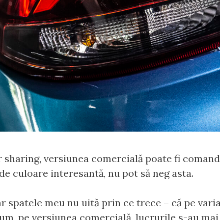
ar sharing, versiunea comercială poate fi coman
 de culoare interesantă, nu pot să neg asta.
ar spatele meu nu uită prin ce trece – că pe vari
um, pe versiunea comercială, lucrurile s-au mai