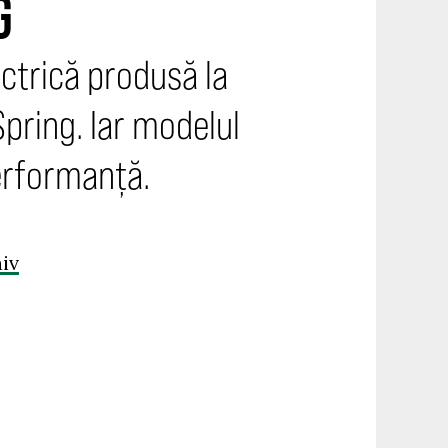
G
ctrică produsă la
Spring. Iar modelul
erformanță.
iv