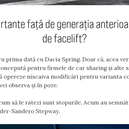
portante față de generația anterio
de facelift?
 prima dată cu Dacia Spring. Doar că, acea ver
concepută pentru firmele de car sharing și alte s
să opereze niscaiva modificări pentru varianta c
ei observa și în poze.
 cum să le ratezi sunt stopurile. Acum au semnă
nder-Sandero Stepway.