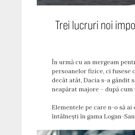
Trei lucruri noi im
În urmă cu an mergeam pentru
persoanelor fizice, ci fusese 
decât atât, Dacia s-a gândit 
neapărat majore – după cum v
Elementele pe care n-o să ai
întâlnești în gama Logan-Sa