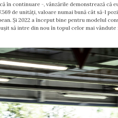
itică în continuare -, vânzările demonstrează că eu
.569 de unități, valoare numai bună cât să-l poz
ean. Și 2022 a început bine pentru modelul cons
reușit să intre din nou în topul celor mai vându