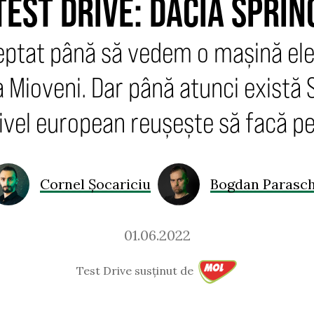
TEST DRIVE: DACIA SPRIN
ptat până să vedem o mașină ele
a Mioveni. Dar până atunci există 
nivel european reușește să facă p
Cornel Șocariciu
Bogdan Parasch
01.06.2022
Test Drive susținut de