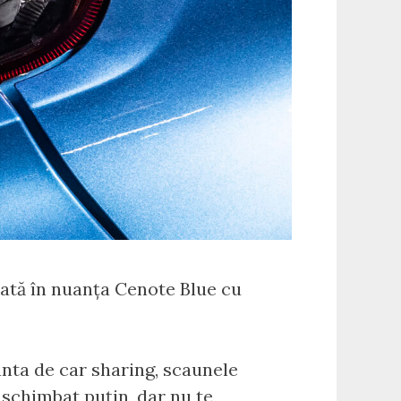
dată în nuanța Cenote Blue cu
anta de car sharing, scaunele
 schimbat puțin, dar nu te