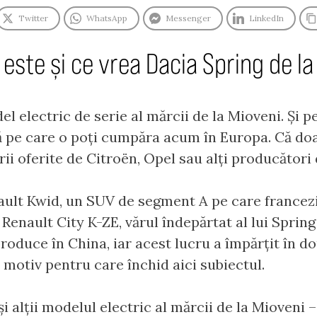
Twitter
WhatsApp
Messenger
LinkedIn
 este și ce vrea Dacia Spring de la
 electric de serie al mărcii de la Mioveni. Și p
că pe care o poți cumpăra acum în Europa. Că do
rii oferite de Citroën, Opel sau alți producători 
nault Kwid, un SUV de segment A pe care francezi
 Renault City K-ZE, vărul îndepărtat al lui Sprin
 produce în China, iar acest lucru a împărțit în 
motiv pentru care închid aici subiectul.
i alții modelul electric al mărcii de la Mioveni –