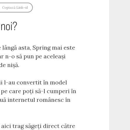
Copiază Link-ul
 noi?
e lângă asta, Spring mai este
ar n-o să pun pe aceleași
de nișă.
i l-au convertit în model
g pe care poți să-l cumperi în
două internetul românesc în
 aici trag săgeți direct către