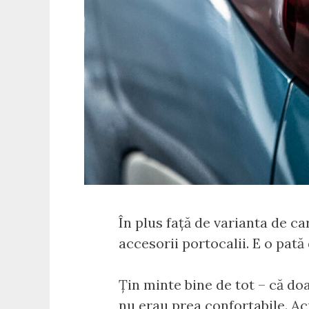
În plus față de varianta de c
accesorii portocalii. E o pată
Țin minte bine de tot – că do
nu erau prea confortabile. Ac