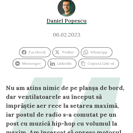
Daniel Popescu
06.02.2023
Facebook
Twitter
WhatsApp
Messenger
LinkedIn
Copiază Link-ul
Nu am atins nimic de pe planșa de bord,
dar ventilatoarele au început să
împrăștie aer rece la setarea maximă,
iar postul de radio s-a comutat pe un
post cu muzică hip-hop cu volumul la
maxim. Am încercat să opresc motorul,