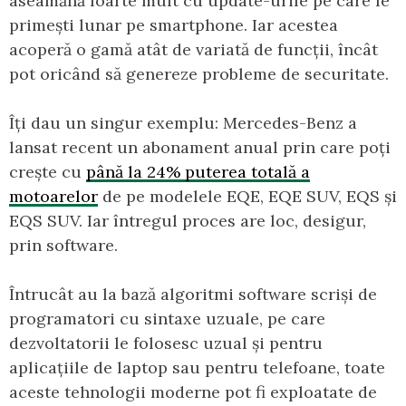
aseamănă foarte mult cu update-urile pe care le
primești lunar pe smartphone. Iar acestea
acoperă o gamă atât de variată de funcții, încât
pot oricând să genereze probleme de securitate.
Îți dau un singur exemplu: Mercedes-Benz a
lansat recent un abonament anual prin care poți
crește cu
până la 24% puterea totală a
motoarelor
de pe modelele EQE, EQE SUV, EQS și
EQS SUV. Iar întregul proces are loc, desigur,
prin software.
Întrucât au la bază algoritmi software scriși de
programatori cu sintaxe uzuale, pe care
dezvoltatorii le folosesc uzual și pentru
aplicațiile de laptop sau pentru telefoane, toate
aceste tehnologii moderne pot fi exploatate de