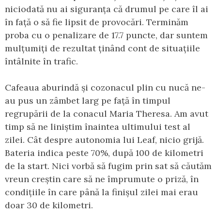
niciodată nu ai siguranța că drumul pe care îl ai
în față o să fie lipsit de provocări. Terminăm
proba cu o penalizare de 17.7 puncte, dar suntem
mulțumiți de rezultat ținând cont de situațiile
întâlnite în trafic.
Cafeaua aburindă și cozonacul plin cu nucă ne-
au pus un zâmbet larg pe față în timpul
regrupării de la conacul Maria Theresa. Am avut
timp să ne liniștim înaintea ultimului test al
zilei. Cât despre autonomia lui Leaf, nicio grijă.
Bateria indica peste 70%, după 100 de kilometri
de la start. Nici vorbă să fugim prin sat să căutăm
vreun creștin care să ne împrumute o priză, în
condițiile în care până la finișul zilei mai erau
doar 30 de kilometri.