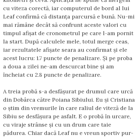
cu viteza corectă, iar computerul de bord al lui
Leaf confirmă că distanța parcursă e bună. Nu-mi
mai rămâne decât să confrunt aceste valori cu
timpul afișat de cronometrul pe care l-am pornit
la start. După calculele mele, totul merge ceas,
iar rezultatele afișate seara au confirmat și ele
acest lucru: 1.7 puncte de penalizare. Și pe proba
a doua a zilei ne-am descurcat bine și am
încheiat cu 2.8 puncte de penalizare.
A treia probă s-a desfășurat pe drumul care urcă
din Dobârca către Poiana Sibiului. Eu și Cristiana
o știm din vremurile în care raliul de viteză de la
Sibiu se desfășura pe asfalt. E o probă în urcare,
cu viraje strânse și cu un drum care taie
pădurea. Chiar dacă Leaf nu e vreun sportiv pur-