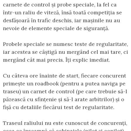
carnete de control și probe speciale, la fel ca
într-un raliu de viteză, însă toată competiția se
desfășoară în trafic deschis, iar mașinile nu au
nevoie de elemente speciale de siguranță.
Probele speciale se numesc teste de regularitate,
iar acestea se câștigă nu mergând cel mai tare, ci
mergând cât mai precis. Îți explic imediat.
Cu câteva ore înainte de start, fiecare concurent
primește un roadbook (pentru a putea naviga pe
traseu) un carnet de control (pe care trebuie să-l
păzească cu sfințenie și să-l arate arbitrilor) și o
fișă cu detaliile fiecărui test de regularitate.
Traseul raliului nu este cunoscut de concurenți,
ceea ce înseamnă că echipajele (pilot și copilot)