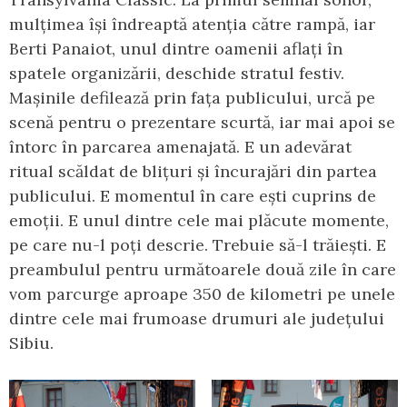
mulțimea își îndreaptă atenția către rampă, iar
Berti Panaiot, unul dintre oamenii aflați în
spatele organizării, deschide stratul festiv.
Mașinile defilează prin fața publicului, urcă pe
scenă pentru o prezentare scurtă, iar mai apoi se
întorc în parcarea amenajată. E un adevărat
ritual scăldat de blițuri și încurajări din partea
publicului. E momentul în care ești cuprins de
emoții. E unul dintre cele mai plăcute momente,
pe care nu-l poți descrie. Trebuie să-l trăiești. E
preambulul pentru următoarele două zile în care
vom parcurge aproape 350 de kilometri pe unele
dintre cele mai frumoase drumuri ale județului
Sibiu.