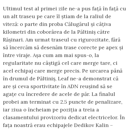
Ultimul test al primei zile ne-a pus față în față cu
un alt traseu pe care îl știam de la raliul de
viteză: o parte din proba Călugărul și câțiva
kilometri din coborârea de la Păltiniș către
Rășinari. Am urmat traseul cu rigurozitate, fără
să încercăm să desenăm trase corecte pe apex și
între viraje. Așa cum am mai spus-o, la
regularitate nu câștigă cel care merge tare, ci
acel echipaj care merge precis. Pe urcarea până
în drumul de Păltiniș, Leaf ne-a demonstrat că
are și ceva sportivitate în ADN reușind să se
agațe cu încredere de acele de păr. La finalul
probei am terminat cu 2.5 puncte de penalizare,
iar ziua o încheiam pe poziția a treia a
clasamentului provizoriu dedicat electricelor. În
fața noastră erau echipajele Dedikov Kalin –