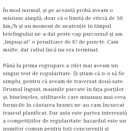
În mod normal, și pe această probă aveam o
misiune simplă, doar că o limită de viteză de 30
km/h și un moment de neatenție în timpul
briefingului ne-a dat peste cap parcursul și am
„împușcat” o penalizare de 87 de puncte. Cam
multe, dar raliul încă nu era terminat.
Până la prima regrupare a zilei mai aveam un
singur test de regularitate. Și știam că n-o să fie
simplu, pentru că aveam de traversat două sate.
Drumul îngust, mașinile parcate în fața porților
și, bineînțeles, utilitarele care mișunau mai ceva
furnicile în căutarea hranei ne-au cam încurcat
traseul planificat. Dar asta este partea interesată
a competițiilor de regularitate: hazardul este un
numitor comun pentru toți concurenții și