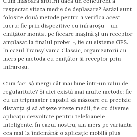
Cum măsoară arbitrii dacă un concurent a
respectat viteza medie de deplasare? Astăzi sunt
folosite două metode pentru a verifica acest
lucru: fie prin dispozitive cu infraroșu – un
emițător montat pe fiecare mașină și un receptor
amplasat la finalul probei -, fie cu sisteme GPS.
În cazul Transylvania Classic, organizatorii au
mers pe metoda cu emițător și receptor prin
infraroșu.
Cum faci să mergi cât mai bine într-un raliu de
regularitate? Și aici există mai multe metode: fie
cu un tripmaster capabil să măsoare cu precizie
distanța și să afișeze viteze medii, fie cu diverse
aplicații dezvoltate pentru telefoanele
inteligente. În cazul nostru, am mers pe varianta
cea mai la îndemână: o aplicație mobilă plus