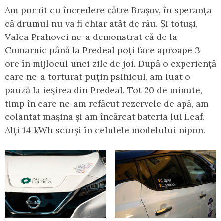
Am pornit cu încredere către Brașov, în speranța
că drumul nu va fi chiar atât de rău. Și totuși,
Valea Prahovei ne-a demonstrat că de la
Comarnic până la Predeal poți face aproape 3
ore în mijlocul unei zile de joi. După o experiență
care ne-a torturat puțin psihicul, am luat o
pauză la ieșirea din Predeal. Tot 20 de minute,
timp în care ne-am refăcut rezervele de apă, am
colantat mașina și am încărcat bateria lui Leaf.
Alți 14 kWh scurși în celulele modelului nipon.