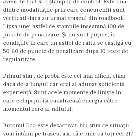
avem de luat și o ștampilă de control. Este una
dintre modalitățile prin care concurenții sunt
verificați dacă au urmat traseul din roadbook.
Lipsa unei astfel de ștampile înseamnă 100 de
puncte de penalizare. Și nu sunt puține, în
condițiile în care un astfel de raliu se câștigă cu
50-80 de puncte de penalizare după 10 teste de
regularitate.
Primul start de probă este cel mai dificil, chiar
dacă de-a lungul carierei ai adunat suficientă
experiență. Sunt acele momente de liniște în
care echipajul își canalizează energia către
momentul zero al raliului.
Butonul Eco este dezactivat. Nu știm ce situații
vom întâlni pe traseu, așa că e bine ca toți cei 217