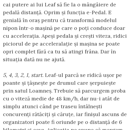
cai putere ai lui Leaf să fie la o mângâiere de
pedală distanță. Oprim și funcția e-Pedal. E
genială în oraș pentru că transformă modelul
nipon într-o mașină pe care o poți conduce doar
cu accelerația. Apeși pedala și crești viteza, ridici
piciorul de pe acceleralație și mașina se poate
opri complet fără ca tu să atingi frâna. Dar în
situația dată nu ne ajută.
5, 4, 3, 2, 1, start
. Leaf-ul parcă se ridică ușor pe
poante și țâșnește pe drumul care șerpuiește
prin satul Loamneș. Trebuie să parcurgem proba
cu o viteză medie de 48 km/h, dar nu-i atât de
simplu atunci când pe traseu întâlnești
concurenți rătăciți și căruțe, iar finișul ascuns de
organizatori poate fi oriunde pe o distanță de 6
kilometri și ceva. Aplicația ne spune că mergem