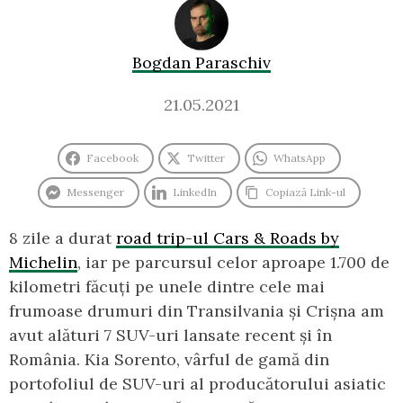
Bogdan Paraschiv
21.05.2021
Facebook
Twitter
WhatsApp
Messenger
LinkedIn
Copiază Link-ul
8 zile a durat
road trip-ul Cars & Roads by
Michelin
, iar pe parcursul celor aproape 1.700 de
kilometri făcuți pe unele dintre cele mai
frumoase drumuri din Transilvania și Crișna am
avut alături 7 SUV-uri lansate recent și în
România. Kia Sorento, vârful de gamă din
portofoliul de SUV-uri al producătorului asiatic