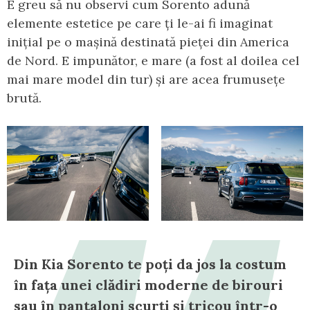
E greu să nu observi cum Sorento adună
elemente estetice pe care ți le-ai fi imaginat
inițial pe o mașină destinată pieței din America
de Nord. E impunător, e mare (a fost al doilea cel
mai mare model din tur) și are acea frumusețe
brută.
Din Kia Sorento te poți da jos la costum
în fața unei clădiri moderne de birouri
sau în pantaloni scurți și tricou într-o