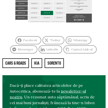
Facebook
Twitter
WhatsApp
Messenger
LinkedIn
Copiază Link-ul
CARS & ROADS
KIA
SORENTO
Dacă-ți place calitatea articolelor de pe
Autocritica, abonează-te la
newsletter-ul
nostru
. Un rezumat auto săptămânal, scris de
cei mai buni jurnaliști, frânează la tine-n Inbox