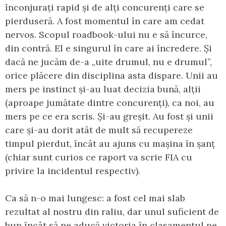
înconjurați rapid și de alți concurenți care se
pierduseră. A fost momentul în care am cedat
nervos. Scopul roadbook-ului nu e să încurce,
din contră. El e singurul în care ai încredere. Și
dacă ne jucăm de-a „uite drumul, nu e drumul”,
orice plăcere din disciplina asta dispare. Unii au
mers pe instinct și-au luat decizia bună, alții
(aproape jumătate dintre concurenți), ca noi, au
mers pe ce era scris. Și-au greșit. Au fost și unii
care și-au dorit atât de mult să recupereze
timpul pierdut, încât au ajuns cu mașina în șanț
(chiar sunt curios ce raport va scrie FIA cu
privire la incidentul respectiv).
Ca să n-o mai lungesc: a fost cel mai slab
rezultat al nostru din raliu, dar unul suficient de
bun încât să ne aducă victoria în clasamentul pe