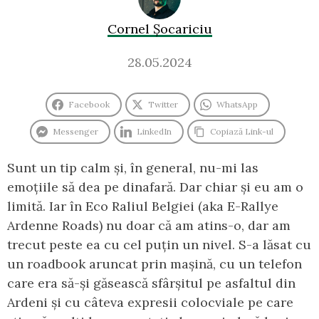
Cornel Șocariciu
28.05.2024
Facebook
Twitter
WhatsApp
Messenger
LinkedIn
Copiază Link-ul
Sunt un tip calm și, în general, nu-mi las
emoțiile să dea pe dinafară. Dar chiar și eu am o
limită. Iar în Eco Raliul Belgiei (aka E-Rallye
Ardenne Roads) nu doar că am atins-o, dar am
trecut peste ea cu cel puțin un nivel. S-a lăsat cu
un roadbook aruncat prin mașină, cu un telefon
care era să-și găsească sfârșitul pe asfaltul din
Ardeni și cu câteva expresii colocviale pe care