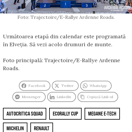
Foto: Trajectoire/E-Rallye Ardenne Roads.
Următoarea etapă din calendar este programată
în Elveția. Să vezi acolo drumuri de munte.
Foto principală: Trajectoire/E-Rallye Ardenne
Roads.
Facebook
Twitter
WhatsApp
Messenger
LinkedIn
Copiază Link-ul
AUTOCRITICA SQUAD
ECORALLY CUP
MEGANE E-TECH
MICHELIN
RENAULT