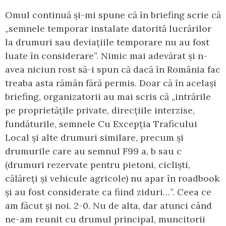
Omul continuă și-mi spune că în briefing scrie că
„semnele temporar instalate datorită lucrărilor
la drumuri sau deviațiile temporare nu au fost
luate în considerare”. Nimic mai adevărat și n-
avea niciun rost să-i spun că dacă în România fac
treaba asta rămân fără permis. Doar că în același
briefing, organizatorii au mai scris că „intrările
pe proprietățile private, direcțiile interzise,
fundăturile, semnele Cu Excepția Traficului
Local și alte drumuri similare, precum și
drumurile care au semnul F99 a, b sau c
(drumuri rezervate pentru pietoni, cicliști,
călăreți și vehicule agricole) nu apar în roadbook
și au fost considerate ca fiind ziduri…”. Ceea ce
am făcut și noi. 2-0. Nu de alta, dar atunci când
ne-am reunit cu drumul principal, muncitorii