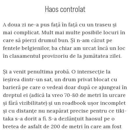
Haos controlat
A doua zi ne-a pus față în față cu un traseu și
mai complicat. Mult mai multe posibile locuri în
care să pierzi drumul bun. Și n-am căzut pe
fentele belgienilor, ba chiar am urcat încă un loc
în clasamentul provizoriu de la jumătatea zilei.
Și a venit penultima probă. O intersecție la
ieșirea dintr-un sat, un drum privat blocat cu
barieră pe care o vedeai doar după ce ajungeai în
dreptul ei (adică la vreo 70-80 de metri în urcare
și fără vizibilitate) și un roadbook ușor incomplet
și cu distanțe nu neapărat precise pentru ce tiki-
taka s-a dorit a fi. S-a dezlănțuit haosul pe o
bretea de asfalt de 200 de metri în care am fost