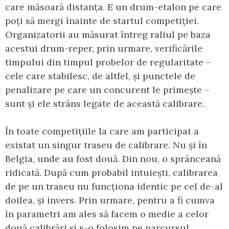
care măsoară distanța. E un drum-etalon pe care
poți să mergi înainte de startul competiției.
Organizatorii au măsurat întreg raliul pe baza
acestui drum-reper, prin urmare, verificările
timpului din timpul probelor de regularitate –
cele care stabilesc, de altfel, și punctele de
penalizare pe care un concurent le primește –
sunt și ele strâns legate de această calibrare.
În toate competițiile la care am participat a
existat un singur traseu de calibrare. Nu și în
Belgia, unde au fost două. Din nou, o sprânceană
ridicată. După cum probabil intuiești, calibrarea
de pe un traseu nu funcționa identic pe cel de-al
doilea, și invers. Prin urmare, pentru a fi cumva
în parametri am ales să facem o medie a celor
două calibrări și s-o folosim pe parcursul