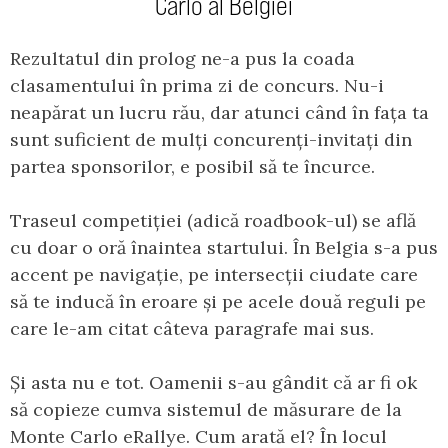
Carlo al Belgiei
Rezultatul din prolog ne-a pus la coada
clasamentului în prima zi de concurs. Nu-i
neapărat un lucru rău, dar atunci când în fața ta
sunt suficient de mulți concurenți-invitați din
partea sponsorilor, e posibil să te încurce.
Traseul competiției (adică roadbook-ul) se află
cu doar o oră înaintea startului. În Belgia s-a pus
accent pe navigație, pe intersecții ciudate care
să te inducă în eroare și pe acele două reguli pe
care le-am citat câteva paragrafe mai sus.
Și asta nu e tot. Oamenii s-au gândit că ar fi ok
să copieze cumva sistemul de măsurare de la
Monte Carlo eRallye. Cum arată el? În locul