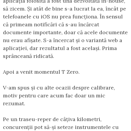
aplicația folosită a fost una dezvoltată in-house,
să zicem. Și atât de bine s-a lucrat la ea, încât pe
telefoanele cu iOS nu prea funcționa. În sensul
că primeam notificări că s-au încărcat
documente importante, doar că acele documente
nu erau afișate. S-a încercat și o variantă web a
aplicației, dar rezultatul a fost același. Prima
sprânceană ridicată.
Apoi a venit momentul T Zero.
V-am spus și cu alte ocazii despre calibrare,
motiv pentru care acum fac doar un mic
rezumat.
Pe un traseu-reper de câțiva kilometri,
concurenții pot să-și seteze instrumentele cu