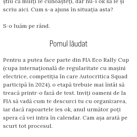
știu că mulți le cunoașteți, dar nu-i ok să le și
scriu aici. Cum s-a ajuns în situația asta?
S-o luăm pe rând.
Pomul lăudat
Pentru a putea face parte din FIA Eco Rally Cup
(cupa internațională de regularitate cu mașini
electrice, competiția în care Autocritica Squad
participă în 2024), o etapă trebuie mai întâi să
treacă printr-o fază de test. Inviți oameni de la
FIA să vadă cum te descurci tu cu organizarea,
iar dacă rapoartele ies ok, anul următor poți
spera că vei intra în calendar. Cam așa arată pe
scurt tot procesul.