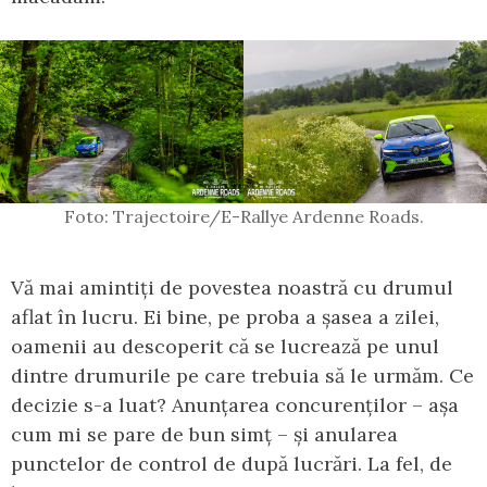
Foto: Trajectoire/E-Rallye Ardenne Roads.
Vă mai amintiți de povestea noastră cu drumul
aflat în lucru. Ei bine, pe proba a șasea a zilei,
oamenii au descoperit că se lucrează pe unul
dintre drumurile pe care trebuia să le urmăm. Ce
decizie s-a luat? Anunțarea concurenților – așa
cum mi se pare de bun simț – și anularea
punctelor de control de după lucrări. La fel, de