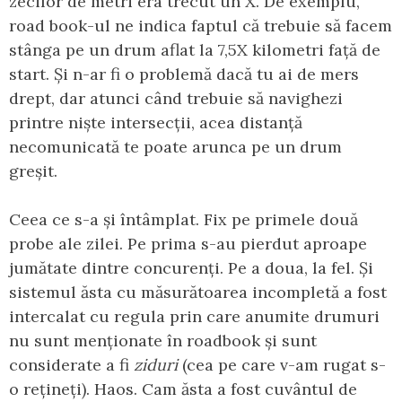
zecilor de metri era trecut un X. De exemplu,
road book-ul ne indica faptul că trebuie să facem
stânga pe un drum aflat la 7,5X kilometri față de
start. Și n-ar fi o problemă dacă tu ai de mers
drept, dar atunci când trebuie să navighezi
printre niște intersecții, acea distanță
necomunicată te poate arunca pe un drum
greșit.
Ceea ce s-a și întâmplat. Fix pe primele două
probe ale zilei. Pe prima s-au pierdut aproape
jumătate dintre concurenți. Pe a doua, la fel. Și
sistemul ăsta cu măsurătoarea incompletă a fost
intercalat cu regula prin care anumite drumuri
nu sunt menționate în roadbook și sunt
considerate a fi
ziduri
(cea pe care v-am rugat s-
o rețineți). Haos. Cam ăsta a fost cuvântul de