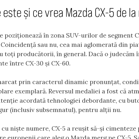
 este și ce vrea Mazda CX-5 de la
e poziționează în zona SUV-urilor de segment C,
e. Coincidență sau nu, cea mai aglomerată din p
 toți producătorii, în general. Dacă o judecăm î
te între CX-30 și CX-60.
marcat prin caracterul dinamic pronunțat, condi
blare exemplară. Reversul medaliei a fost că at
 atenție acordată tehnologiei debordante, cu but
gur (inclusiv subsemnatul), pentru alții nu.
 cu niște numere, CX-5 a reușit să-și cimenteze 
e europenii care aleg o Mazda merg pe CX-5. S