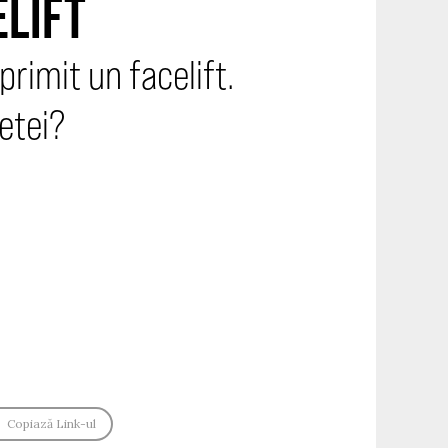
ELIFT
rimit un facelift.
etei?
Copiază Link-ul