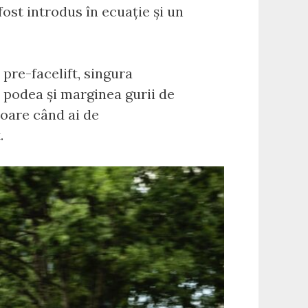
fost introdus în ecuație și un
 pre-facelift, singura
re podea și marginea gurii de
șoare când ai de
.