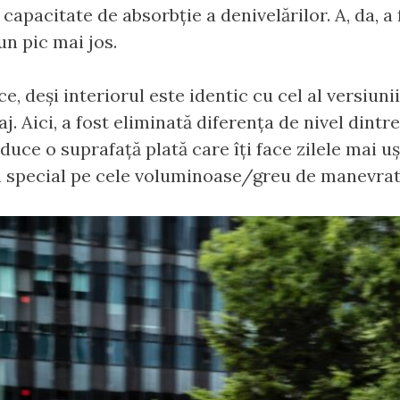
 capacitate de absorbție a denivelărilor. A, da, a 
un pic mai jos.
, deși interiorul este identic cu cel al versiunii
j. Aici, a fost eliminată diferența de nivel dint
duce o suprafață plată care îți face zilele mai u
n special pe cele voluminoase/greu de manevrat