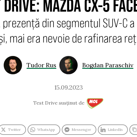
 DRIVE: MAZDA CX-5 FAC
prezență din segmentul SUV-C a p
și, mai era nevoie de rafinarea reț
Tudor Rus
Bogdan Paraschiv
15.09.2023
Test Drive susținut de
Twitter
WhatsApp
Messenger
LinkedIn