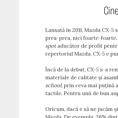
Cine
Lansată în 2011, Mazda CX-5 s
prea-prea, nici foarte-foart
spot
aducător de profit pentru
repertoriul Mazda, CX-5 e pun
Încă de la debut, CX-5 s-a re
materiale de calitate și asam
school
, prin ceva mai puțină
tactile. Pentru unii de bun au
Oricum, dacă e să ne jucăm și
Mazda. De exemplu, 26% dintr