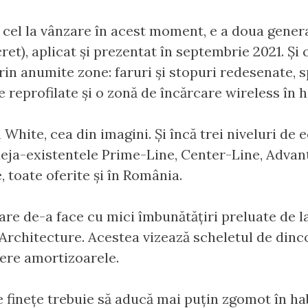
, cel la vânzare în acest moment, e a doua genera
cret), aplicat și prezentat în septembrie 2021. Și
 prin anumite zone: faruri și stopuri redesenate, 
 reprofilate și o zonă de încărcare wireless în h
White, cea din imagini. Și încă trei niveluri de
eja-existentele Prime-Line, Center-Line, Advant
e, toate oferite și în România.
 are de-a face cu mici îmbunătățiri preluate de 
rchitecture. Acestea vizează scheletul de dinco
dere amortizoarele.
de finețe trebuie să aducă mai puțin zgomot în ha