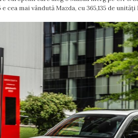
 e cea mai vândută Mazda, cu 365,135 de unități l