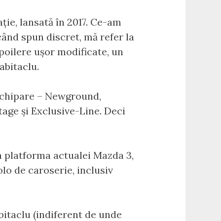
ție, lansată în 2017. Ce-am
 când spun discret, mă refer la
spoilere ușor modificate, un
abitaclu.
 echipare – Newground,
age și Exclusive-Line. Deci
la platforma actualei Mazda 3,
lo de caroserie, inclusiv
bitaclu (indiferent de unde