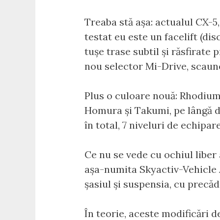
Treaba stă așa: actualul CX-5
testat eu este un facelift (dis
tușe trase subtil și răsfirate
nou selector Mi-Drive, scaune
Plus o culoare nouă: Rhodium 
Homura și Takumi, pe lângă d
în total, 7 niveluri de echipar
Ce nu se vede cu ochiul liber
așa-numita Skyactiv-Vehicle A
șasiul și suspensia, cu precă
În teorie, aceste modificări 