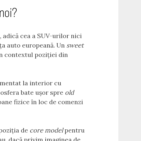
 noi?
 adică cea a SUV-urilor nici
iața auto europeană. Un
sweet
n contextul poziției din
mentat la interior cu
mosfera bate ușor spre
old
oane fizice în loc de comenzi
poziția de
core model
pentru
au, dacă privim imaginea de