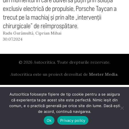
exclusiv electrică de propulsie, Porsche Taycan a
trecut pe la machiaj și prin alte „intervenții
chirurgicale” de reîmprospătare.
Radu Gurămultă
,
Ciprian Mihai
30.07.2024
© 2026 Autocritica. Toate drepturile rezervate.
Autocritica este un proiect dezvoltat de
Mester Media
.
Autocritica folosește fișiere de tip cookie pentru a se asigura
că experiența ta pe acest site este perfectă. Nimic ieșit din
comun, e o practică generală pe orice site din lume. Dacă ești
de acord, continuă navigarea.
Ok
Privacy policy