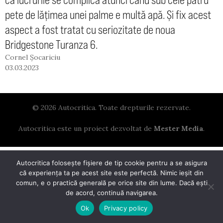
pete de lățimea unei palme e multă apă. Și fix acest
aspect a fost tratat cu seriozitate de noua
Bridgestone Turanza 6.
Cornel Șocariciu
03.03.2023
© 2026 Autocritica. Toate drepturile rezervate.
Autocritica este un proiect dezvoltat de
Mester Media
.
Autocritica folosește fișiere de tip cookie pentru a se asigura
că experiența ta pe acest site este perfectă. Nimic ieșit din
comun, e o practică generală pe orice site din lume. Dacă ești
de acord, continuă navigarea.
Ok
Privacy policy