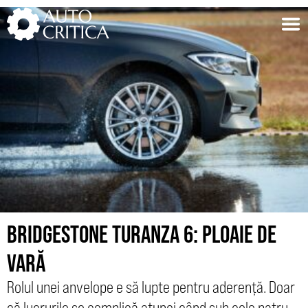
Skip
to
content
BRIDGESTONE TURANZA 6: PLOAIE DE
VARĂ
Rolul unei anvelope e să lupte pentru aderență. Doar
că lucrurile se complică atunci când sub cele patru