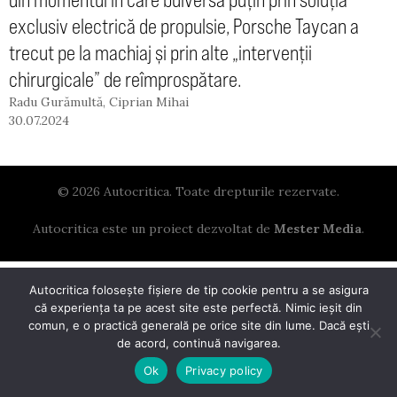
exclusiv electrică de propulsie, Porsche Taycan a
trecut pe la machiaj și prin alte „intervenții
chirurgicale” de reîmprospătare.
Radu Gurămultă
,
Ciprian Mihai
30.07.2024
© 2026 Autocritica. Toate drepturile rezervate.
Autocritica este un proiect dezvoltat de
Mester Media
.
Autocritica folosește fișiere de tip cookie pentru a se asigura
că experiența ta pe acest site este perfectă. Nimic ieșit din
comun, e o practică generală pe orice site din lume. Dacă ești
de acord, continuă navigarea.
Ok
Privacy policy