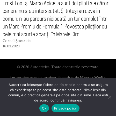
Ernst Loof și Marco Apicella sunt doi piloți ale căror
cariere nu s-au intersectat. Și totuși au ceva în
comun: n-au parcurs niciodată un tur complet într-
un Mare Premiu de Formula 1. Povestea piloților cu
cele mai scurte apariții în Marele Circ.
Cornel Șocariciu
16.03.2023
© 2026 Autocritica. Toate drepturile rezervate.
Autocritica este un proiect dezvoltat de
Mester Media
.
Autocritica folosește fișiere de tip cookie pentru a se asigura
că experiența ta pe acest site este perfectă. Nimic ieșit din
comun, e o practică generală pe orice site din lume. Dacă ești
de acord, continuă navigarea.
Ok
Privacy policy