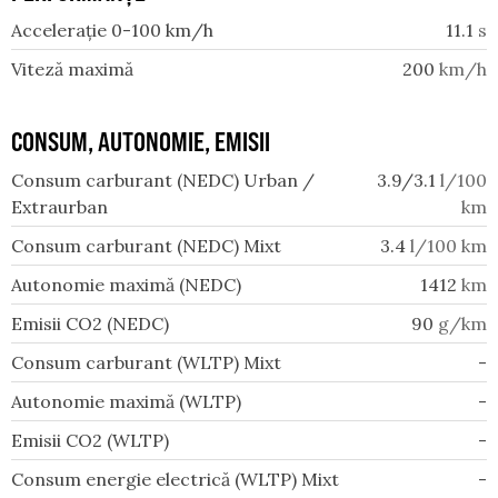
Accelerație 0-100 km/h
11.1
s
Viteză maximă
200
km/h
CONSUM, AUTONOMIE, EMISII
Consum carburant (NEDC) Urban /
3.9/3.1
l/100
Extraurban
km
Consum carburant (NEDC) Mixt
3.4
l/100 km
Autonomie maximă (NEDC)
1412
km
Emisii CO2 (NEDC)
90
g/km
Consum carburant (WLTP) Mixt
-
Autonomie maximă (WLTP)
-
Emisii CO2 (WLTP)
-
Consum energie electrică (WLTP) Mixt
-