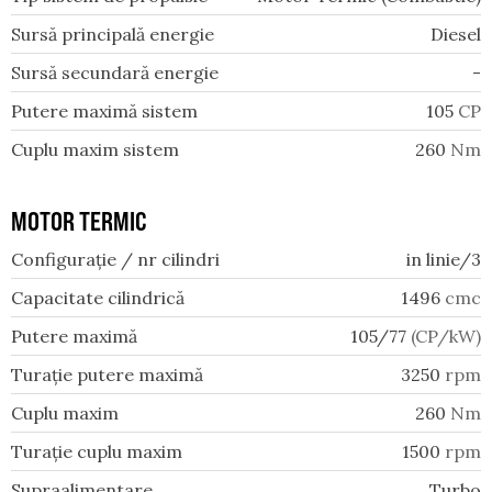
Sursă principală energie
Diesel
Sursă secundară energie
-
Putere maximă sistem
105
CP
Cuplu maxim sistem
260
Nm
MOTOR TERMIC
Configurație / nr cilindri
in linie/3
Capacitate cilindrică
1496
cmc
Putere maximă
105/77
(CP/kW)
Turație putere maximă
3250
rpm
Cuplu maxim
260
Nm
Turație cuplu maxim
1500
rpm
Supraalimentare
Turbo