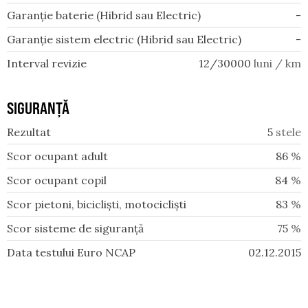
Garanție baterie (Hibrid sau Electric)
-
Garanție sistem electric (Hibrid sau Electric)
-
Interval revizie
12/30000
luni / km
SIGURANȚĂ
Rezultat
5
stele
Scor ocupant adult
86
%
Scor ocupant copil
84
%
Scor pietoni, bicicliști, motocicliști
83
%
Scor sisteme de siguranță
75
%
Data testului Euro NCAP
02.12.2015