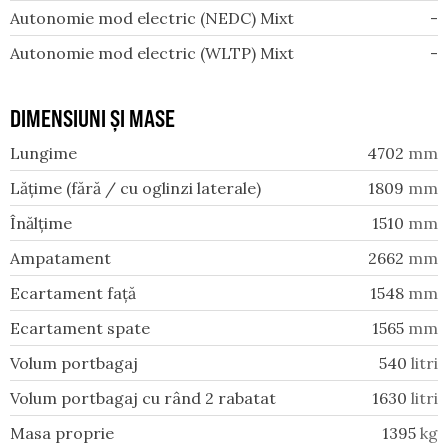
Autonomie mod electric (NEDC) Mixt
-
Autonomie mod electric (WLTP) Mixt
-
DIMENSIUNI ȘI MASE
Lungime
4702
mm
Lățime (fără / cu oglinzi laterale)
1809
mm
Înălțime
1510
mm
Ampatament
2662
mm
Ecartament față
1548
mm
Ecartament spate
1565
mm
Volum portbagaj
540
litri
Volum portbagaj cu rând 2 rabatat
1630
litri
Masa proprie
1395
kg