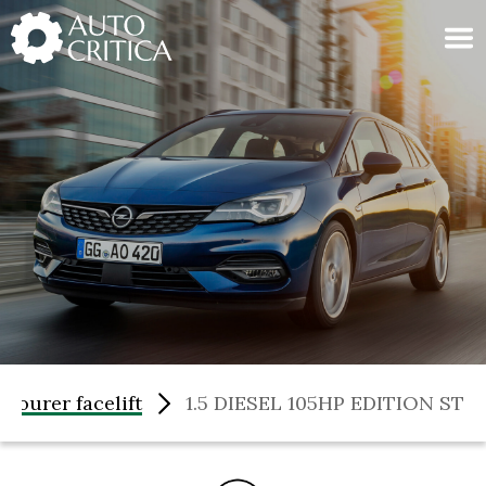
Skip
to
content
 Tourer facelift
1.5 DIESEL 105HP EDITION ST