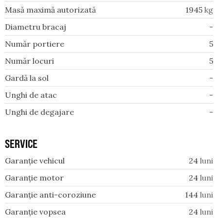
Masă maximă autorizată
1945
kg
Diametru bracaj
-
Număr portiere
5
Număr locuri
5
Gardă la sol
-
Unghi de atac
-
Unghi de degajare
-
SERVICE
Garanție vehicul
24
luni
Garanție motor
24
luni
Garanție anti-coroziune
144
luni
Garanție vopsea
24
luni