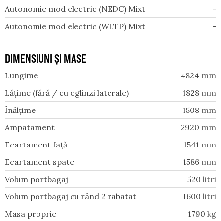
Autonomie mod electric (NEDC) Mixt
-
Autonomie mod electric (WLTP) Mixt
-
DIMENSIUNI ȘI MASE
Lungime
4824
mm
Lățime (fără / cu oglinzi laterale)
1828
mm
Înălțime
1508
mm
Ampatament
2920
mm
Ecartament față
1541
mm
Ecartament spate
1586
mm
Volum portbagaj
520
litri
Volum portbagaj cu rând 2 rabatat
1600
litri
Masa proprie
1790
kg