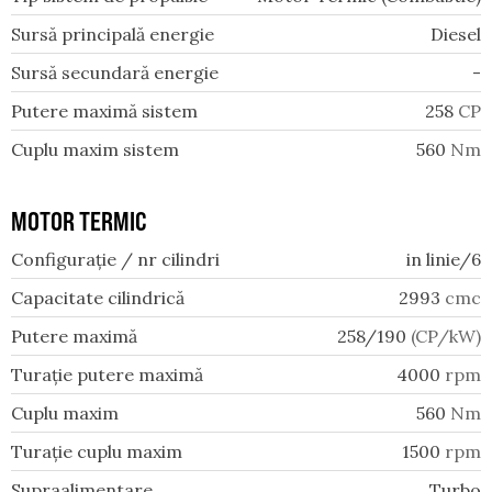
Sursă principală energie
Diesel
Sursă secundară energie
-
Putere maximă sistem
258
CP
Cuplu maxim sistem
560
Nm
MOTOR TERMIC
Configurație / nr cilindri
in linie/6
Capacitate cilindrică
2993
cmc
Putere maximă
258/190
(CP/kW)
Turație putere maximă
4000
rpm
Cuplu maxim
560
Nm
Turație cuplu maxim
1500
rpm
Supraalimentare
Turbo