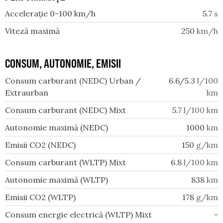
Accelerație 0-100 km/h
5.7
s
Viteză maximă
250
km/h
CONSUM, AUTONOMIE, EMISII
Consum carburant (NEDC) Urban /
6.6/5.3
l/100
Extraurban
km
Consum carburant (NEDC) Mixt
5.7
l/100 km
Autonomie maximă (NEDC)
1000
km
Emisii CO2 (NEDC)
150
g/km
Consum carburant (WLTP) Mixt
6.8
l/100 km
Autonomie maximă (WLTP)
838
km
Emisii CO2 (WLTP)
178
g/km
Consum energie electrică (WLTP) Mixt
-