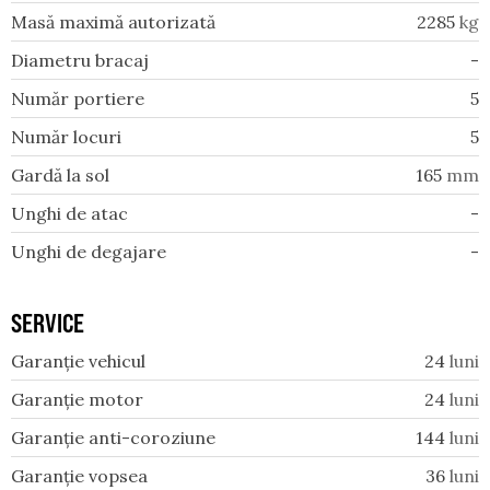
Masă maximă autorizată
2285
kg
Diametru bracaj
-
Număr portiere
5
Număr locuri
5
Gardă la sol
165
mm
Unghi de atac
-
Unghi de degajare
-
SERVICE
Garanție vehicul
24
luni
Garanție motor
24
luni
Garanție anti-coroziune
144
luni
Garanție vopsea
36
luni