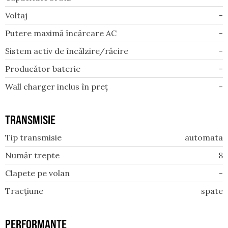
Voltaj
-
Putere maximă încărcare AC
-
Sistem activ de încălzire/răcire
-
Producător baterie
-
Wall charger inclus în preț
-
TRANSMISIE
Tip transmisie
automata
Număr trepte
8
Clapete pe volan
-
Tracțiune
spate
PERFORMANȚE